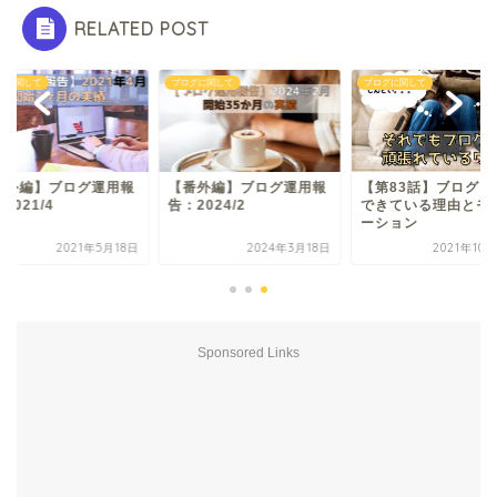
RELATED POST
グに関して
ブログに関して
ブログに関して
番外編】ブログ運用報
【番外編】ブログ運用報
【第83話】ブログを
2021/4
告：2024/2
できている理由とモ
ーション
2021年5月18日
2024年3月18日
2021年10
Sponsored Links