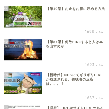
44
【第10話】お金をお得に貯める方法
1698
view
45
【第87話】何故FIREすると人は本
を出すのか
1693
view
46
【新時代】NHKにてギリギリFIRE
が放送される。視聴者の反応
は。。。？
1687
view
47
【理想】FIREやサイドFIREのある