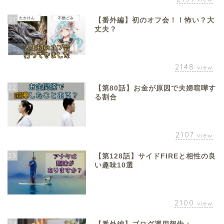
21
【番外編】初のオフ会！！怖い？大
丈夫？
2148
view
22
【第80話】お金が原因で夫婦喧嘩す
る割合
2107
view
23
【第128話】サイドFIREと相性の良
い趣味10選
2100
view
24