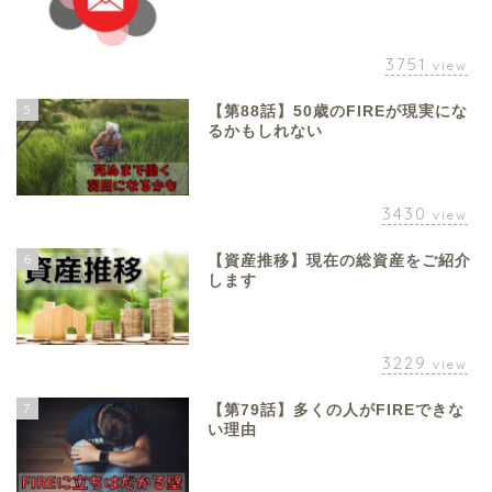
3751
view
5
【第88話】50歳のFIREが現実にな
るかもしれない
3430
view
6
【資産推移】現在の総資産をご紹介
します
3229
view
7
【第79話】多くの人がFIREできな
い理由