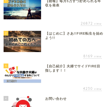
1
【朗報】毎月5万ずつ貯められる年
収を発表
26872
view
2
【はじめに】さあ!!FIRE転生を始め
よう!!
8169
view
3
【自己紹介】夫婦でサイドFIRE目
指します！！
4230
view
4
お問い合わせ