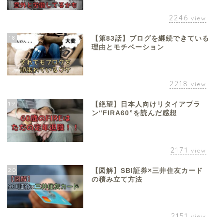
2246
view
18
【第83話】ブログを継続できている
理由とモチベーション
2218
view
19
【絶望】日本人向けリタイアプラ
ン“FIRA60”を読んだ感想
2171
view
20
【図解】SBI証券×三井住友カード
の積み立て方法
2151
view