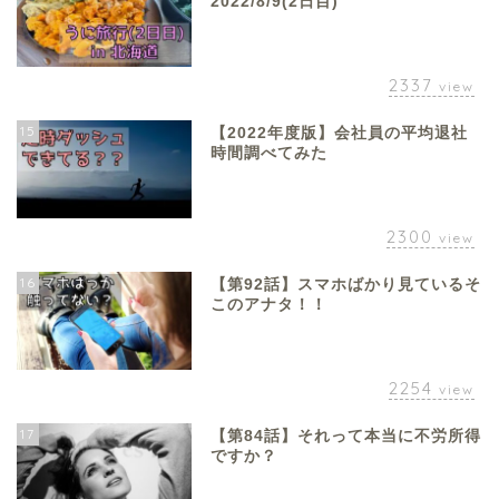
2022/8/9(2日目)
2337
view
15
【2022年度版】会社員の平均退社
時間調べてみた
2300
view
16
【第92話】スマホばかり見ているそ
このアナタ！！
2254
view
17
【第84話】それって本当に不労所得
ですか？