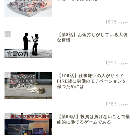
1875
view
38
【第8話】お金持ちがしている大切
な習慣
1797
view
39
【109話】仕事嫌いの人がサイド
FIRE後に労働のモチベーションを
保つためには
1783
view
40
【第94話】投資は負けないことで最
終的に勝てるゲームである