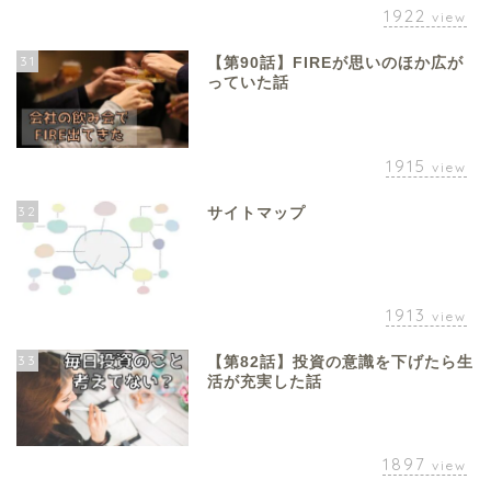
1922
view
31
【第90話】FIREが思いのほか広が
っていた話
1915
view
32
サイトマップ
1913
view
33
【第82話】投資の意識を下げたら生
活が充実した話
1897
view