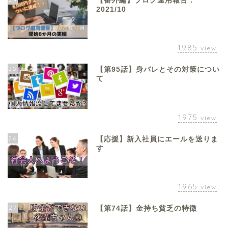
【番外編】ブログ運用報告：
2021/10
1985
view
25
【第95話】身バレとその対策につい
て
1975
view
26
【応援】新入社員にエールを送りま
す
1965
view
27
【第74話】金持ち貧乏の特徴