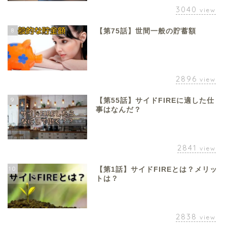
3040
view
8
【第75話】世間一般の貯蓄額
2896
view
9
【第55話】サイドFIREに適した仕
事はなんだ？
2841
view
10
【第1話】サイドFIREとは？メリッ
トは？
2838
view