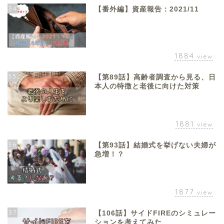
34
【番外編】資産報告：2021/11
1884
view
35
【第89話】高齢者調査から見る、日
本人の特徴と老後に向けた対策
1881
view
36
【第93話】結婚式を挙げない夫婦が
急増！？
1877
view
37
【106話】サイドFIREのシミュレー
ションを考えてみた