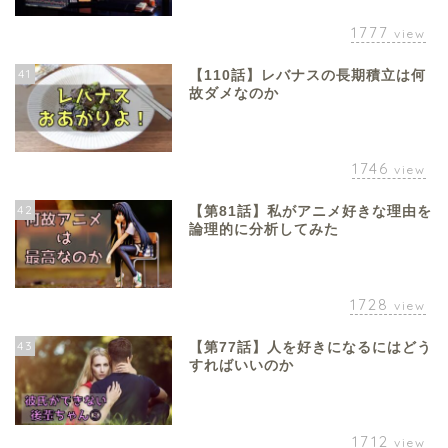
1777
view
41
【110話】レバナスの長期積立は何
故ダメなのか
1746
view
42
【第81話】私がアニメ好きな理由を
論理的に分析してみた
1728
view
43
【第77話】人を好きになるにはどう
すればいいのか
1712
view