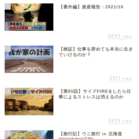
11
【番外編】資産報告：2021/10
2693
view
12
【検証】仕事を辞めても本当に生き
ていけるのか？
2511
view
13
【第85話】サイドFIREをしたら仕
事によるストレスは消えるのか
2433
view
14
【旅行記】ウニ旅行 in 北海道