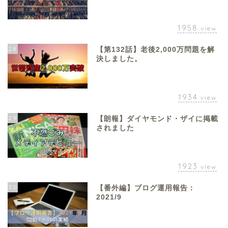
1958
view
28
【第132話】老後2,000万問題を解
決しました。
1934
view
29
【朗報】ダイヤモンド・ザイに掲載
されました
1923
view
30
【番外編】ブログ運用報告：
2021/9