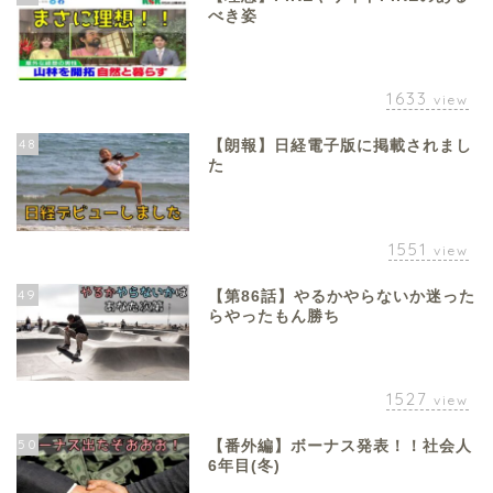
べき姿
1633
view
48
【朗報】日経電子版に掲載されまし
た
1551
view
49
【第86話】やるかやらないか迷った
らやったもん勝ち
1527
view
50
【番外編】ボーナス発表！！社会人
6年目(冬)