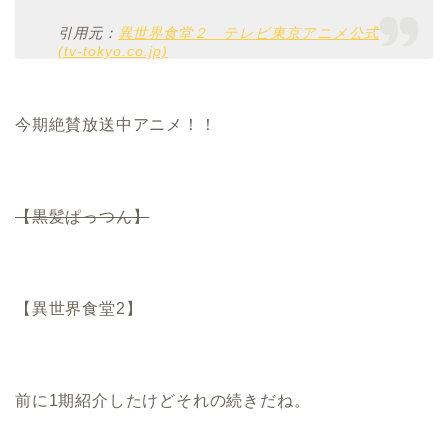
引用元：
異世界食堂２ テレビ東京アニメ公式
(tv-tokyo.co.jp)
今期絶賛放送中アニメ！！
【黒髪ぱっつん】
【異世界食堂2】
前に1期紹介したけどそれの続きだね。