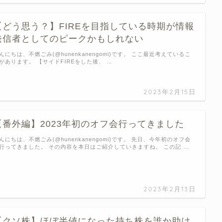
【どう思う？】FIREを目指している時期が情報
発信者としてのピークかもしれない
んにちは、不燃ごみ(@hunenkanengomi)です。 ここ最近考えているこ
があります。 【サイドFIREをした後、 …
2023年2月15日
【番外編】2023年初のオフ会行ってきました
んにちは、不燃ごみ(@hunenkanengomi)です。 先日、今年初のオフ会
行ってきました。 その内容を本日はご紹介していきますね。 この記 …
2023年2月13日
【クソ株】ほぼ半値になった持ち株を誰か助け