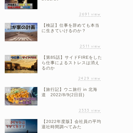
2691
view
【検証】仕事を辞めても本当
12
に生きていけるのか？
2511
view
【第85話】サイドFIREをした
13
ら仕事によるストレスは消え
るのか
2429
view
【旅行記】ウニ旅行 in 北海
14
道 2022/8/9(2日目)
2333
view
【2022年度版】会社員の平均
15
退社時間調べてみた