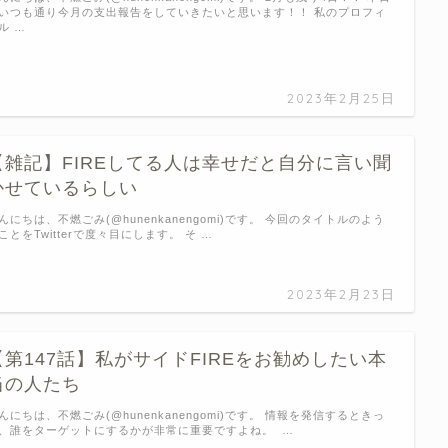
いつも通り今月の支出報告をしていきたいと思います！！ 私のプロフィ
ル …
2023年2月25日
【雑記】FIREしてる人は幸せだと自分に言い聞
かせているらしい
んにちは、不燃ごみ(@hunenkanengomi)です。 今回のタイトルのよう
ことをTwitterで度々目にします。 そ …
2023年2月23日
【第147話】私がサイドFIREをお勧めしたい本
当の人たち
んにちは、不燃ごみ(@hunenkanengomi)です。 情報を発信するときっ
、誰をターゲットにするかが非常に重要ですよね。 …