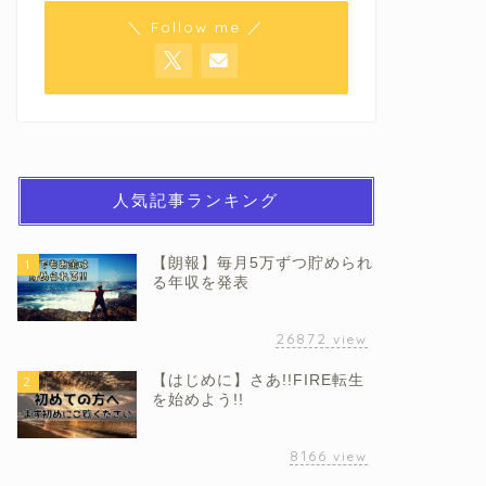
＼ Follow me ／
人気記事ランキング
【朗報】毎月5万ずつ貯められ
1
る年収を発表
26872
view
【はじめに】さあ!!FIRE転生
2
を始めよう!!
8166
view