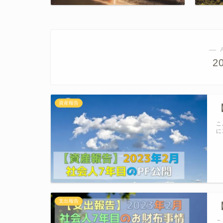
― 
2
資産報告
こ
に
支出報告
こ