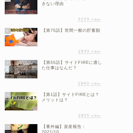
きない理由
3039
view
【第75話】世間一般の貯蓄額
8
2893
view
【第55話】サイドFIREに適し
9
た仕事はなんだ？
2840
view
【第1話】サイドFIREとは？
10
メリットは？
2835
view
【番外編】資産報告：
11
2021/10