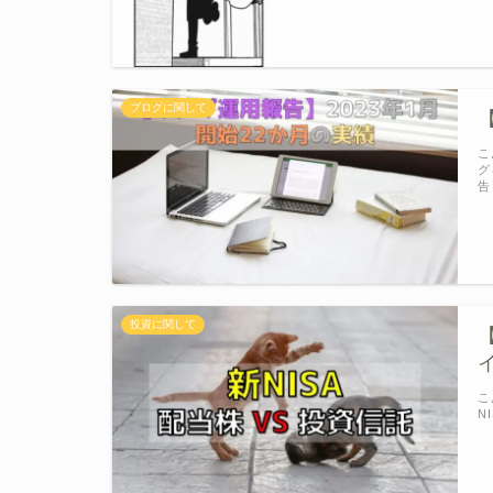
ブログに関して
こ
グ
告
投資に関して
こ
N