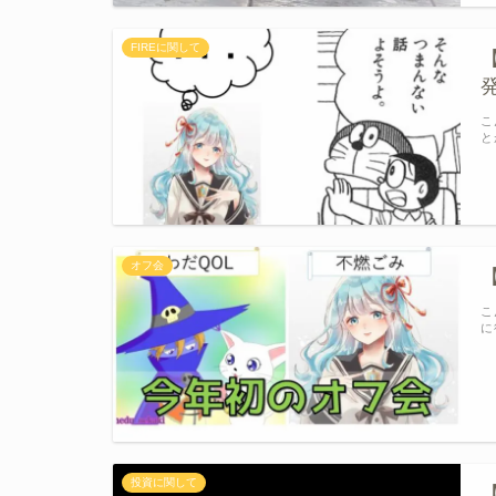
FIREに関して
こ
と
オフ会
こ
に
投資に関して