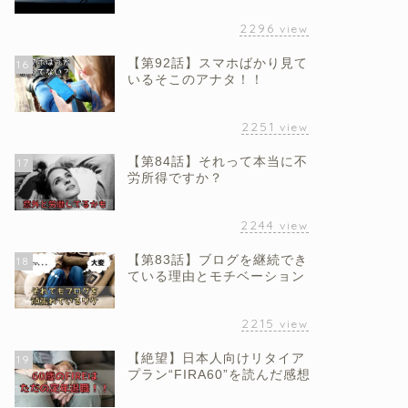
2296
view
【第92話】スマホばかり見て
16
いるそこのアナタ！！
2251
view
【第84話】それって本当に不
17
労所得ですか？
2244
view
【第83話】ブログを継続でき
18
ている理由とモチベーション
2215
view
【絶望】日本人向けリタイア
19
プラン“FIRA60”を読んだ感想