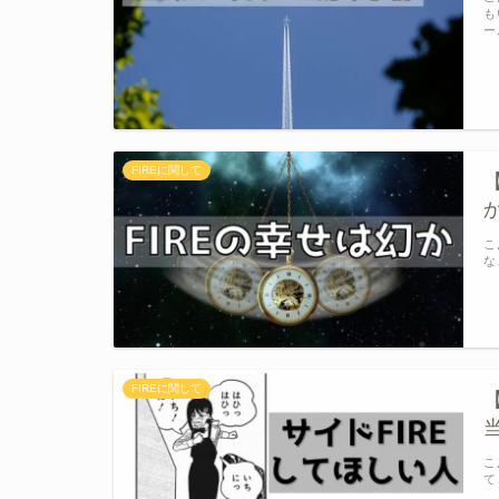
も
ー
FIREに関して
こ
な
FIREに関して
こ
て