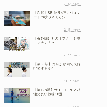
2164
view
【図解】SBI証券×三井住友カ
20
ードの積み立て方法
2151
view
【番外編】初のオフ会！！怖
21
い？大丈夫？
2144
view
【第80話】お金が原因で夫婦
22
喧嘩する割合
2103
view
【第128話】サイドFIREと相
23
性の良い趣味10選
2100
view