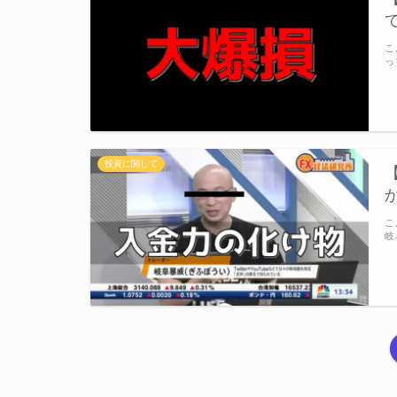
こ
っ
投資に関して
こ
岐