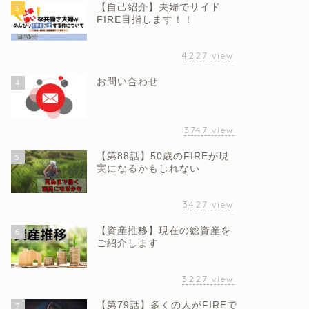
【自己紹介】夫婦でサイド
3
FIRE目指します！！
4227
view
お問い合わせ
4
3747
view
【第88話】50歳のFIREが現
5
実になるかもしれない
3427
view
【資産推移】現在の総資産を
6
ご紹介します
3227
view
【第79話】多くの人がFIREで
7