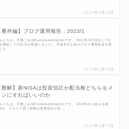
2023年2月21日
【番外編】ブログ運用報告：2023/1
んにちは、不燃ごみ(@hunenkanengomi)です。 2021年3月18日にブロ
を開始して23か月が経過しました。 早速本日も私のブログ運用状況を報
した …
2023年2月19日
【難解】新NISAは投資信託か配当株どちらをメ
インにすればいいのか
んにちは、不燃ごみ(@hunenkanengomi)です。 2024年から始まる新
ISA。 そちらで買う銘柄は投資信託が良 …
2023年2月17日