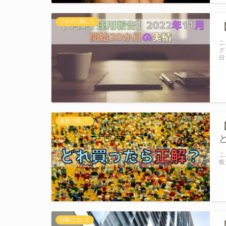
ブログに関して
こ
グ
日
投資に関して
こ
投
仕事について