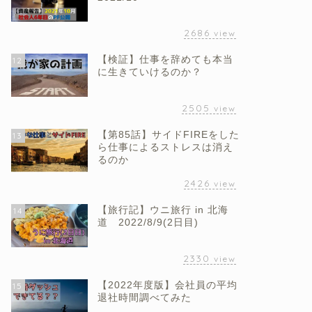
2686
view
【検証】仕事を辞めても本当
12
に生きていけるのか？
2505
view
【第85話】サイドFIREをした
13
ら仕事によるストレスは消え
るのか
2426
view
【旅行記】ウニ旅行 in 北海
14
道 2022/8/9(2日目)
2330
view
【2022年度版】会社員の平均
15
退社時間調べてみた