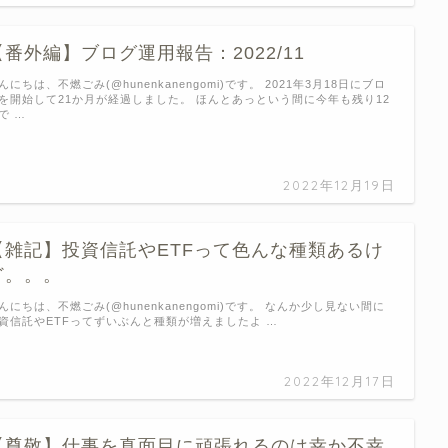
【番外編】ブログ運用報告：2022/11
んにちは、不燃ごみ(@hunenkanengomi)です。 2021年3月18日にブロ
を開始して21か月が経過しました。 ほんとあっという間に今年も残り12
で …
2022年12月19日
【雑記】投資信託やETFって色んな種類あるけ
ど。。。
んにちは、不燃ごみ(@hunenkanengomi)です。 なんか少し見ない間に
資信託やETFってずいぶんと種類が増えましたよ …
2022年12月17日
【尊敬】仕事を真面目に頑張れるのは幸か不幸