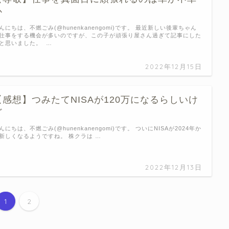
か
んにちは、不燃ごみ(@hunenkanengomi)です。 最近新しい後輩ちゃん
仕事をする機会が多いのですが、この子が頑張り屋さん過ぎて記事にした
と思いました。 …
2022年12月15日
【感想】つみたてNISAが120万になるらしいけ
ど
んにちは、不燃ごみ(@hunenkanengomi)です。 ついにNISAが2024年か
新しくなるようですね。 株クラは …
2022年12月13日
1
2