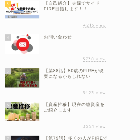
【自己紹介】夫婦でサイド
3
FIRE目指します！！
4216
view
お問い合わせ
4
3738
view
【第88話】50歳のFIREが現
5
実になるかもしれない
3423
view
【資産推移】現在の総資産を
6
ご紹介します
3221
view
【第79話】多くの人がFIREで
7