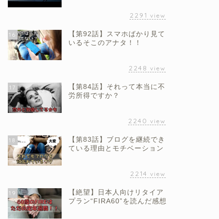
2291
view
【第92話】スマホばかり見て
16
いるそこのアナタ！！
2248
view
【第84話】それって本当に不
17
労所得ですか？
2240
view
【第83話】ブログを継続でき
18
ている理由とモチベーション
2214
view
【絶望】日本人向けリタイア
19
プラン“FIRA60”を読んだ感想