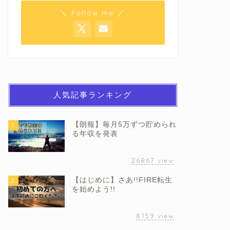
＼ Follow me ／
人気記事ランキング
【朗報】毎月5万ずつ貯められ
1
る年収を発表
26867
view
【はじめに】さあ!!FIRE転生
2
を始めよう!!
8159
view