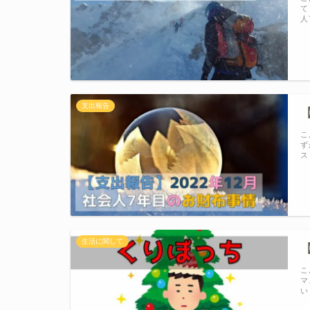
て
人
支出報告
こ
ず
ス
生活に関して
こ
マ
い