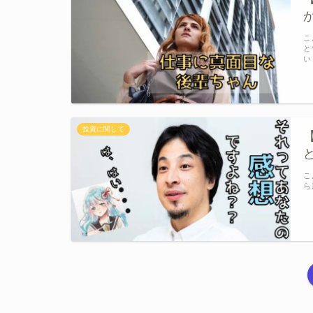
こ
と
い
投資に関して
こ
ら