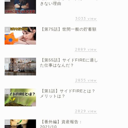
きない理由
3033
view
【第75話】世間一般の貯蓄額
8
2889
view
【第55話】サイドFIREに適し
9
た仕事はなんだ？
2835
view
【第1話】サイドFIREとは？
10
メリットは？
2829
view
【番外編】資産報告：
11
2021/10