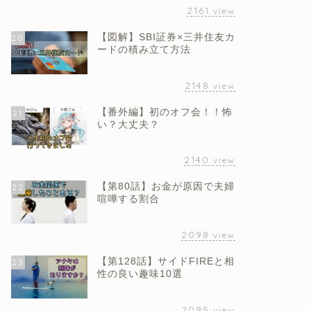
2161
view
【図解】SBI証券×三井住友カ
20
ードの積み立て方法
2148
view
【番外編】初のオフ会！！怖
21
い？大丈夫？
2140
view
【第80話】お金が原因で夫婦
22
喧嘩する割合
2098
view
【第128話】サイドFIREと相
23
性の良い趣味10選
2095
view