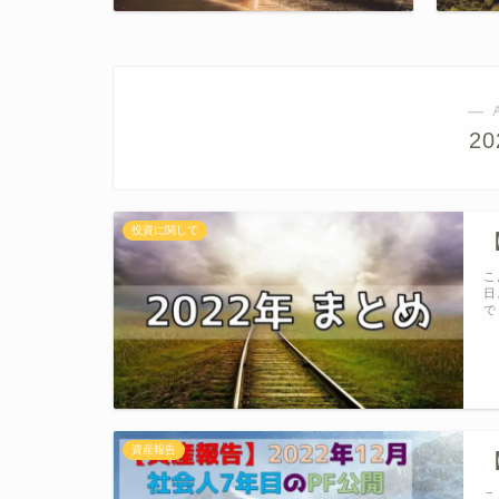
― 
2
投資に関して
こ
日
で
資産報告
こ