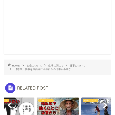
HOME
お金について
生活に関して
仕事について
【尊敬】仕事を真面目に頑張れるのは幸か不幸か
RELATED POST
について
仕事について
仕事について