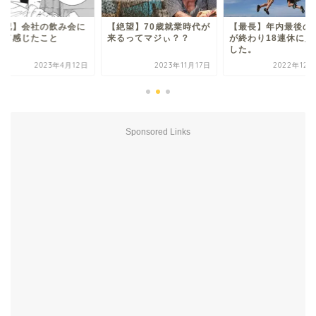
絶望】70歳就業時代が
【最長】年内最後の仕事
【雑記】会社の飲み
るってマジぃ？？
が終わり18連休に入りま
行って感じたこと
した。
2023年11月17日
2022年12月23日
2023年4
Sponsored Links