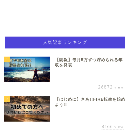
人気記事ランキング
1
【朗報】毎月5万ずつ貯められる年
収を発表
26872
view
2
【はじめに】さあ!!FIRE転生を始め
よう!!
8166
view