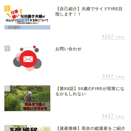
3
【自己紹介】夫婦でサイドFIRE目
指します！！
4227
view
4
お問い合わせ
3747
view
5
【第88話】50歳のFIREが現実にな
るかもしれない
3427
view
6
【資産推移】現在の総資産をご紹介