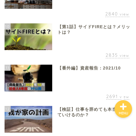
2840
view
ホーム
10
【第1話】サイドFIREとは？メリッ
トは？
お金について
2835
資産報告
view
11
【番外編】資産報告：2021/10
支出報告
2691
view
12
【検証】仕事を辞めても本当に生き
MENU
ていけるのか？