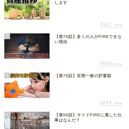
します
3227
view
7
【第79話】多くの人がFIREできな
い理由
3039
view
8
【第75話】世間一般の貯蓄額
2893
view
9
【第55話】サイドFIREに適した仕
事はなんだ？