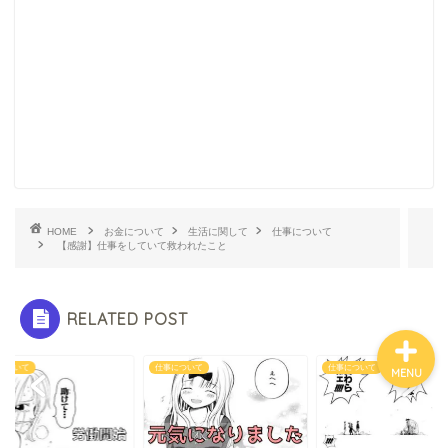
ホーム
お金について
資産報告
HOME
お金について
生活に関して
仕事について
支出報告
【感謝】仕事をしていて救われたこと
RELATED POST
について
仕事について
仕事について
MENU