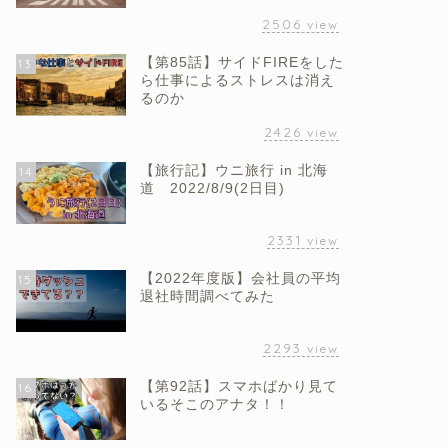
2506
view
【第85話】サイドFIREをした
13
ら仕事によるストレスは消え
るのか
2426
view
【旅行記】ウニ旅行 in 北海
14
道 2022/8/9(2日目)
2331
view
【2022年度版】会社員の平均
15
退社時間調べてみた
2293
view
【第92話】スマホばかり見て
16
いるそこのアナタ！！