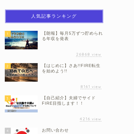
人気記事ランキング
【朗報】毎月5万ずつ貯められ
1
る年収を発表
26868
view
【はじめに】さあ!!FIRE転生
2
を始めよう!!
8161
view
【自己紹介】夫婦でサイド
3
FIRE目指します！！
4216
view
お問い合わせ
4