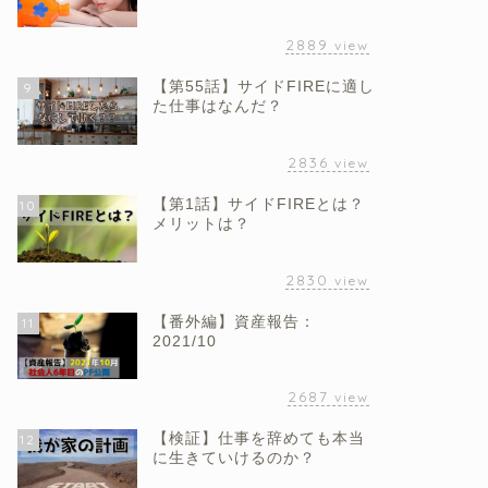
2889
view
【第55話】サイドFIREに適し
9
た仕事はなんだ？
2836
view
【第1話】サイドFIREとは？
10
メリットは？
2830
view
【番外編】資産報告：
11
2021/10
2687
view
【検証】仕事を辞めても本当
12
に生きていけるのか？