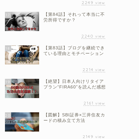
2249
view
【第84話】それって本当に不
17
労所得ですか？
2240
view
【第83話】ブログを継続でき
18
ている理由とモチベーション
2214
view
【絶望】日本人向けリタイア
19
プラン“FIRA60”を読んだ感想
2161
view
【図解】SBI証券×三井住友カ
20
ードの積み立て方法
2149
view