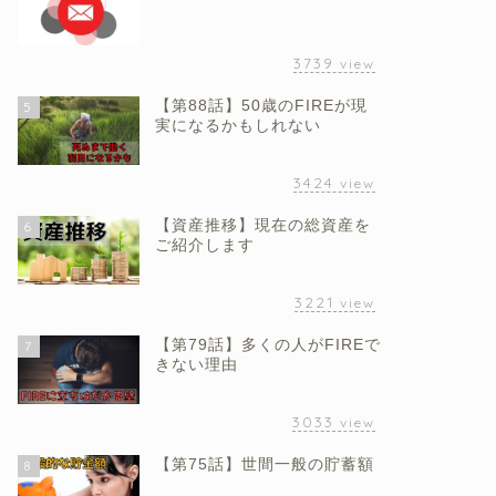
3739
view
【第88話】50歳のFIREが現
5
実になるかもしれない
3424
view
【資産推移】現在の総資産を
6
ご紹介します
3221
view
【第79話】多くの人がFIREで
7
きない理由
3033
view
【第75話】世間一般の貯蓄額
8