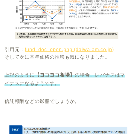
引用元：
fund_doc_open.php (daiwa-am.co.jp)
そして次に基準価格の推移も気になりました。
上記のように
【ヨコヨコ相場】
の場合、レバナスはマ
イナスになるようです。
信託報酬などの影響でしょうか。