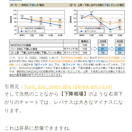
引用元：
fund_doc_open.php (daiwa-am.co.jp)
そして当然のことながら
【下降相場】
のような右肩下
がりのチャートでは、レバナスは大きなマイナスにな
ります。
これは容易に想像できますね。