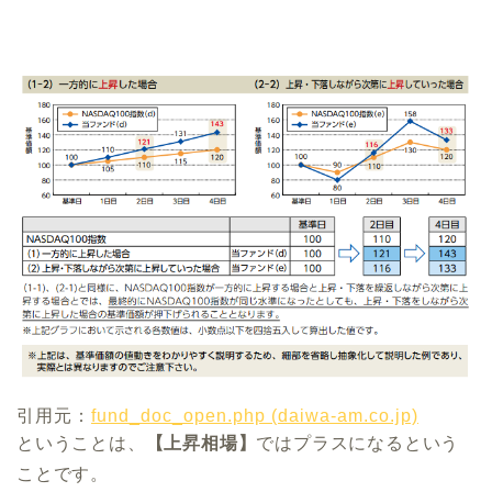
引用元：
fund_doc_open.php (daiwa-am.co.jp)
ということは、
【上昇相場】
ではプラスになるという
ことです。