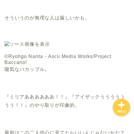
そういうのが無理な人は厳しいかも。
ホーム
お金について
資産報告
©Ryohgo Narita・Ascii Media Works/Project
Baccano!
陽気なバカップル。
支出報告
『ミリアああああああ！！』『アイザックううううう
うう！！』のやり取りが印象的。
MENU
最初はこの二人中心に見てたらいいんじゃないかな？