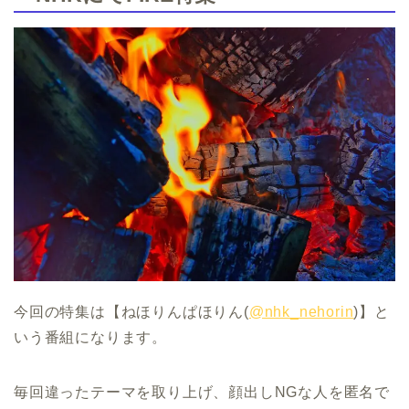
今回の特集は【ねほりんぱほりん(
@nhk_nehorin
)】と
いう番組になります。
毎回違ったテーマを取り上げ、顔出しNGな人を匿名で