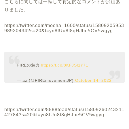
こちらに関しては一転して肯定的なコメントが沢山あ
りました。
https://twitter.com/mocha_1600/status/15809205953
98930434?s=20&t=yn8fUu8t8qHJbe5CV5wgyg
FIREの魅力
https://t.co/8KFJSl1Y71
— az (@FIREmovementJP)
October 14, 2022
https://twitter.com/8888toad/status/15809260243211
42784?s=20&t=yn8fUu8t8qHJbe5CV5wgyg