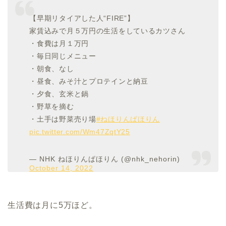
【早期リタイアした人“FIRE”】
家賃込みで月５万円の生活をしているカツさん
・食費は月１万円
・毎日同じメニュー
・朝食、なし
・昼食、みそ汁とプロテインと納豆
・夕食、玄米と鍋
・野草を摘む
・土手は野菜売り場
#ねほりんぱほりん
pic.twitter.com/Wm47ZqtY25
— NHK ねほりんぱほりん (@nhk_nehorin)
October 14, 2022
生活費は月に5万ほど。