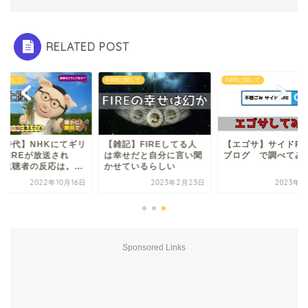
RELATED POST
REに関して
FIREに関して
FIREに関して
新時代】NHKにてギリ
【雑記】FIREしてる人
【エゴサ】サイドFI
リFIREが放送され
は幸せだと自分に言い聞
ブログ で調べてみ
。視聴者の反応は。...
かせているらしい
2022年10月16日
2023年2月23日
2023年5
Sponsored Links