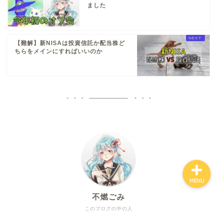
ました
ホーム
【難解】新NISAは投資信託か配当株ど
ちらをメインにすればいいのか
お金について
資産報告
支出報告
MENU
不燃ごみ
このブログの中の人