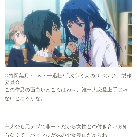
©竹岡葉月・Tiv・一迅社/「政宗くんのリベンジ」製作
委員会
この作品の面白いところはね～、誰一人恋愛上手じゃ
ないところかな。
主人公も元デブで非モテだから女性との付き合い方知
らなくて、バイブルが妹の少女漫画だからね。