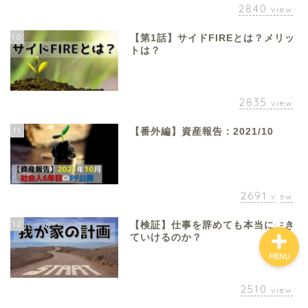
2840
view
10
【第1話】サイドFIREとは？メリッ
ホーム
トは？
お金について
2835
view
資産報告
11
【番外編】資産報告：2021/10
支出報告
2691
view
12
【検証】仕事を辞めても本当に生き
ていけるのか？
MENU
2510
view