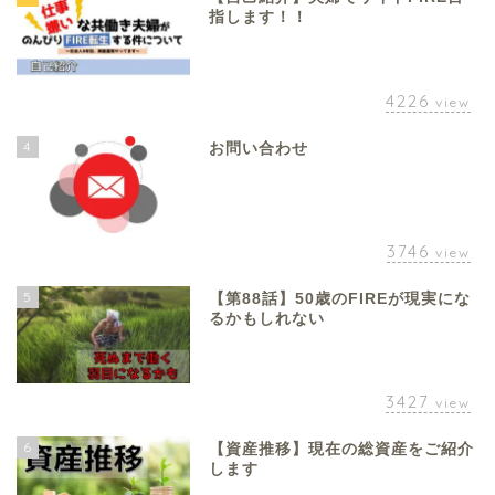
指します！！
4226
view
4
お問い合わせ
3746
view
5
【第88話】50歳のFIREが現実にな
るかもしれない
3427
view
6
【資産推移】現在の総資産をご紹介
します