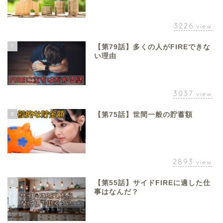
3226
view
7
【第79話】多くの人がFIREできな
い理由
3037
view
8
【第75話】世間一般の貯蓄額
2893
view
9
【第55話】サイドFIREに適した仕
事はなんだ？