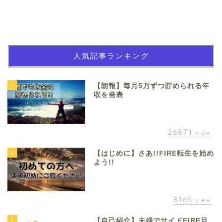
人気記事ランキング
1
【朗報】毎月5万ずつ貯められる年
収を発表
26871
view
2
【はじめに】さあ!!FIRE転生を始め
よう!!
8165
view
3
【自己紹介】夫婦でサイドFIRE目