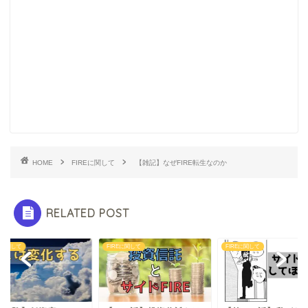
HOME
FIREに関して
【雑記】なぜFIRE転生なのか
RELATED POST
REに関して
FIREに関して
FIREに関して