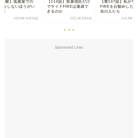
114話】投資信託だけ
【第147話】私がサイド
【実体験】低資産で
サイドFIREは達成で
FIREをお勧めしたい本
FIREをしないほう
るのか
当の人たち
い理由
2022年3月4日
2023年2月21日
2024年10
Sponsored Links