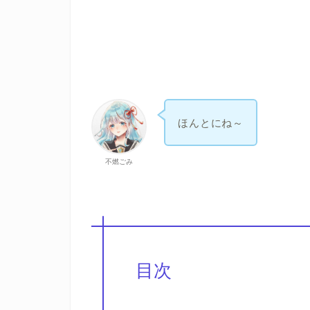
ほんとにね～
不燃ごみ
目次