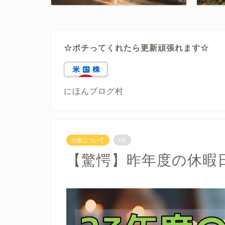
☆ポチってくれたら更新頑張れます☆
にほんブログ村
仕事について
PR
【驚愕】昨年度の休暇