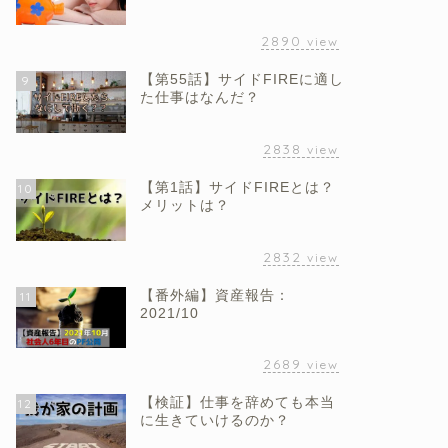
2890
view
【第55話】サイドFIREに適し
9
た仕事はなんだ？
2838
view
【第1話】サイドFIREとは？
10
メリットは？
2832
view
【番外編】資産報告：
11
2021/10
2689
view
【検証】仕事を辞めても本当
12
に生きていけるのか？