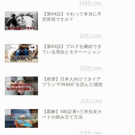
2249
view
【第84話】それって本当に不
17
労所得ですか？
2241
view
【第83話】ブログを継続でき
18
ている理由とモチベーション
2214
view
【絶望】日本人向けリタイア
19
プラン“FIRA60”を読んだ感想
2161
view
【図解】SBI証券×三井住友カ
20
ードの積み立て方法
2149
view