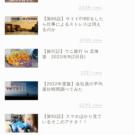
2508
view
【第85話】サイドFIREをした
13
ら仕事によるストレスは消え
るのか
2426
view
【旅行記】ウニ旅行 in 北海
14
道 2022/8/9(2日目)
2331
view
【2022年度版】会社員の平均
15
退社時間調べてみた
2293
view
【第92話】スマホばかり見て
16
いるそこのアナタ！！