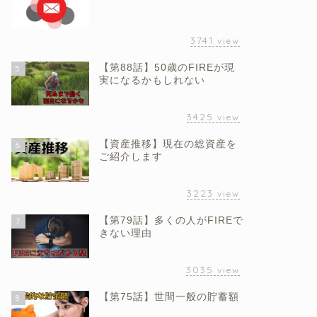
3741
view
【第88話】50歳のFIREが現
5
実になるかもしれない
3425
view
【資産推移】現在の総資産を
6
ご紹介します
3223
view
【第79話】多くの人がFIREで
7
きない理由
3035
view
【第75話】世間一般の貯蓄額
8