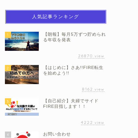
人気記事ランキング
【朗報】毎月5万ずつ貯められ
1
る年収を発表
26870
view
【はじめに】さあ!!FIRE転生
2
を始めよう!!
8162
view
【自己紹介】夫婦でサイド
3
FIRE目指します！！
4222
view
お問い合わせ
4