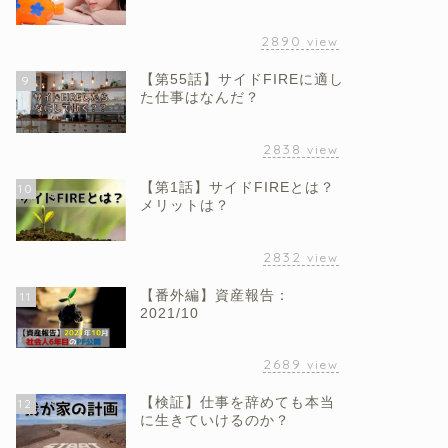
2890
view
【第55話】サイドFIREに適し
9
た仕事はなんだ？
2838
view
【第1話】サイドFIREとは？
10
メリットは？
2832
view
【番外編】資産報告：
11
2021/10
2689
view
【検証】仕事を辞めても本当
12
に生きていけるのか？