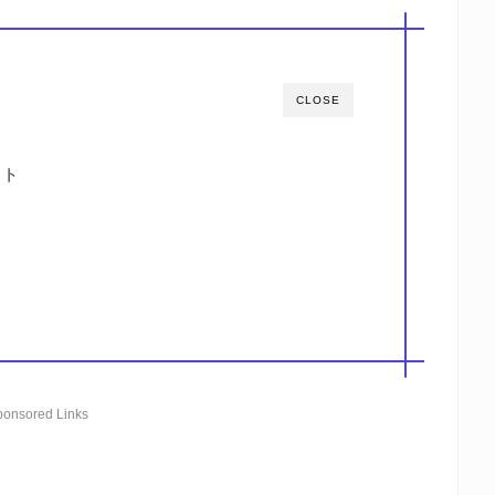
CLOSE
ート
ponsored Links