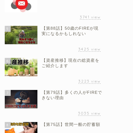
3741
view
【第88話】50歳のFIREが現
5
実になるかもしれない
3425
view
【資産推移】現在の総資産を
6
ご紹介します
3223
view
【第79話】多くの人がFIREで
7
きない理由
3035
view
【第75話】世間一般の貯蓄額
8