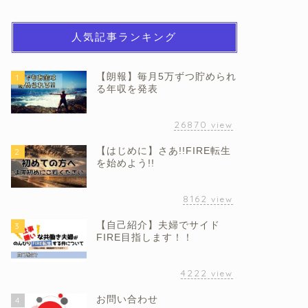
人気記事ランキング
【朗報】毎月5万ずつ貯められ
1
る年収を発表
26870
view
【はじめに】さあ!!FIRE転生
2
を始めよう!!
8162
view
【自己紹介】夫婦でサイド
3
FIRE目指します！！
4222
view
お問い合わせ
4