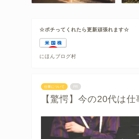
☆ポチってくれたら更新頑張れます☆
にほんブログ村
仕事について
PR
【驚愕】今の20代は