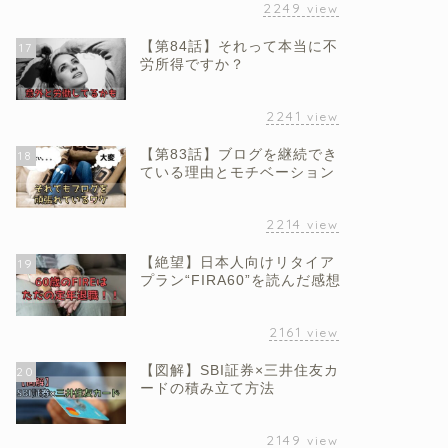
2249
view
【第84話】それって本当に不
17
労所得ですか？
2241
view
【第83話】ブログを継続でき
18
ている理由とモチベーション
2214
view
【絶望】日本人向けリタイア
19
プラン“FIRA60”を読んだ感想
2161
view
【図解】SBI証券×三井住友カ
20
ードの積み立て方法
2149
view