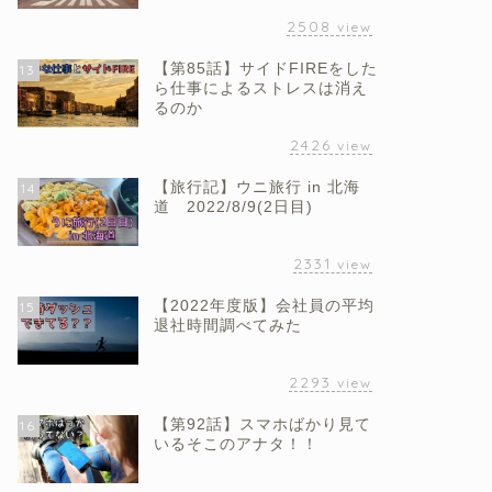
2508
view
【第85話】サイドFIREをした
13
ら仕事によるストレスは消え
るのか
2426
view
【旅行記】ウニ旅行 in 北海
14
道 2022/8/9(2日目)
2331
view
【2022年度版】会社員の平均
15
退社時間調べてみた
2293
view
【第92話】スマホばかり見て
16
いるそこのアナタ！！