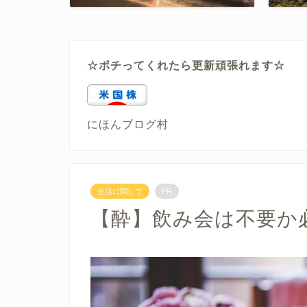
☆ポチってくれたら更新頑張れます☆
にほんブログ村
生活に関して
PR
【酔】飲み会は不要か