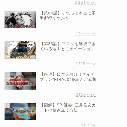
2251
view
【第84話】それって本当に不
17
労所得ですか？
2243
view
【第83話】ブログを継続でき
18
ている理由とモチベーション
2215
view
【絶望】日本人向けリタイア
19
プラン“FIRA60”を読んだ感想
2163
view
【図解】SBI証券×三井住友カ
20
ードの積み立て方法
2151
view