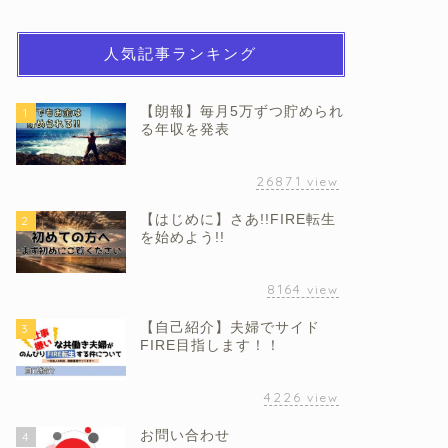
人気記事ランキング
【朗報】毎月5万ずつ貯められ
1
る年収を発表
26871
view
【はじめに】さあ!!FIRE転生
2
を始めよう!!
8164
view
【自己紹介】夫婦でサイド
3
FIRE目指します！！
4226
view
お問い合わせ
4