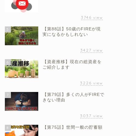
3746
view
【第88話】50歳のFIREが現
5
実になるかもしれない
3427
view
【資産推移】現在の総資産を
6
ご紹介します
3226
view
【第79話】多くの人がFIREで
7
きない理由
3037
view
【第75話】世間一般の貯蓄額
8