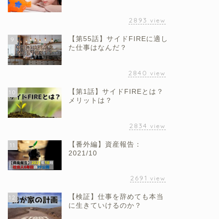
2893
view
【第55話】サイドFIREに適し
9
た仕事はなんだ？
2840
view
【第1話】サイドFIREとは？
10
メリットは？
2834
view
【番外編】資産報告：
11
2021/10
2691
view
【検証】仕事を辞めても本当
12
に生きていけるのか？