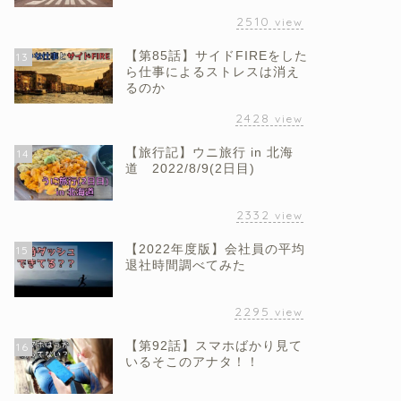
2510
view
【第85話】サイドFIREをした
13
ら仕事によるストレスは消え
るのか
2428
view
【旅行記】ウニ旅行 in 北海
14
道 2022/8/9(2日目)
2332
view
【2022年度版】会社員の平均
15
退社時間調べてみた
2295
view
【第92話】スマホばかり見て
16
いるそこのアナタ！！