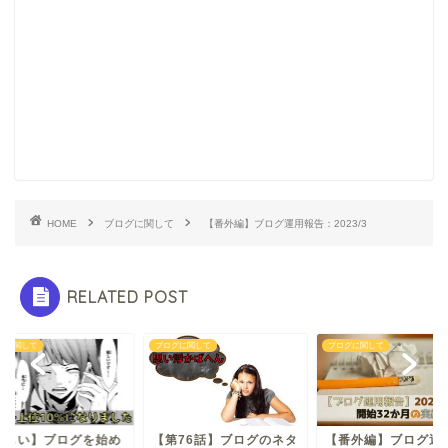
HOME
ブログに関して
【番外編】ブログ運用報告：2023/3
RELATED POST
グに関して
ブログに関して
ブログに関して
嬉しい】ブログを始め
【第76話】ブログのネタ
【番外編】ブログ運