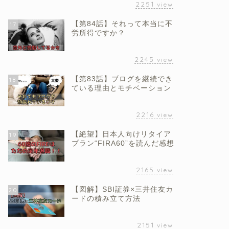
2251
view
【第84話】それって本当に不
17
労所得ですか？
2245
view
【第83話】ブログを継続でき
18
ている理由とモチベーション
2216
view
【絶望】日本人向けリタイア
19
プラン“FIRA60”を読んだ感想
2165
view
【図解】SBI証券×三井住友カ
20
ードの積み立て方法
2151
view