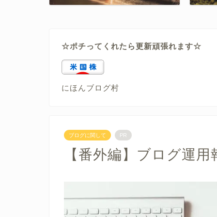
☆ポチってくれたら更新頑張れます☆
にほんブログ村
ブログに関して
PR
【番外編】ブログ運用報告