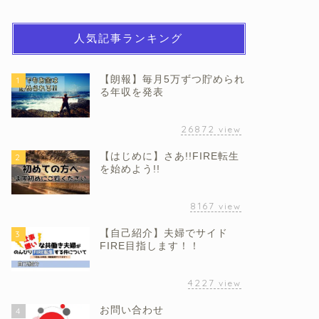
人気記事ランキング
【朗報】毎月5万ずつ貯められ
1
る年収を発表
26872
view
【はじめに】さあ!!FIRE転生
2
を始めよう!!
8167
view
【自己紹介】夫婦でサイド
3
FIRE目指します！！
4227
view
お問い合わせ
4