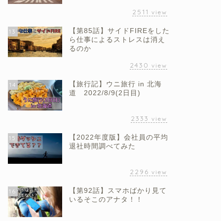
2511
view
【第85話】サイドFIREをした
13
ら仕事によるストレスは消え
るのか
2430
view
【旅行記】ウニ旅行 in 北海
14
道 2022/8/9(2日目)
2333
view
【2022年度版】会社員の平均
15
退社時間調べてみた
2296
view
【第92話】スマホばかり見て
16
いるそこのアナタ！！