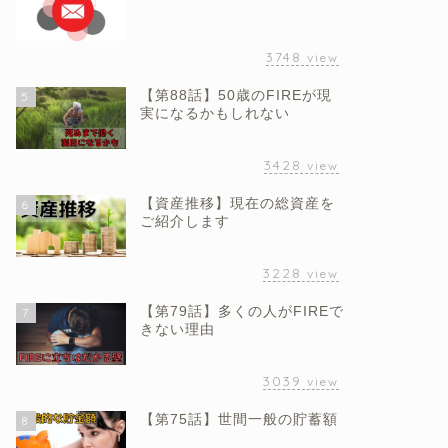
3748
view
【第88話】50歳のFIREが現
5
実になるかもしれない
3428
view
【資産推移】現在の総資産を
6
ご紹介します
3228
view
【第79話】多くの人がFIREで
7
きない理由
3039
view
【第75話】世間一般の貯蓄額
8