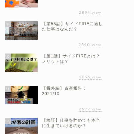
2894
view
【第55話】サイドFIREに適し
9
た仕事はなんだ？
2840
view
【第1話】サイドFIREとは？
10
メリットは？
2836
view
【番外編】資産報告：
11
2021/10
2692
view
【検証】仕事を辞めても本当
12
に生きていけるのか？