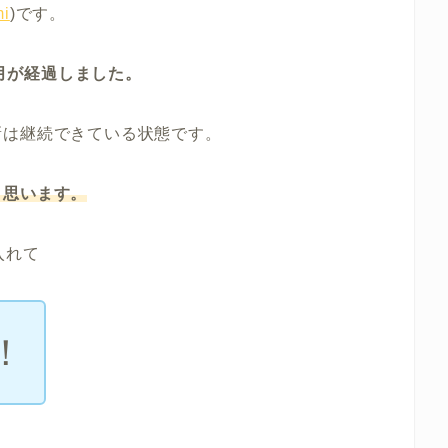
i
)です。
か月が経過しました。
新は継続できている状態です。
と思います。
入れて
！