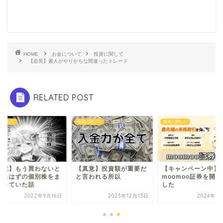
HOME
お金について
投資に関して
【必見】素人がやりがちな間違ったトレード
RELATED POST
に関して
投資に関して
投資に関して
雑記】もう買わないと
【真意】投資額が重要だ
【キャンペーン中】
めたはずの個別株をま
と言われる所以
moomoo証券を開
買っていた話
した
2022年9月16日
2023年12月13日
2024年3