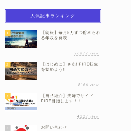
人気記事ランキング
【朗報】毎月5万ずつ貯められ
1
る年収を発表
26872
view
【はじめに】さあ!!FIRE転生
2
を始めよう!!
8166
view
【自己紹介】夫婦でサイド
3
FIRE目指します！！
4227
view
お問い合わせ
4