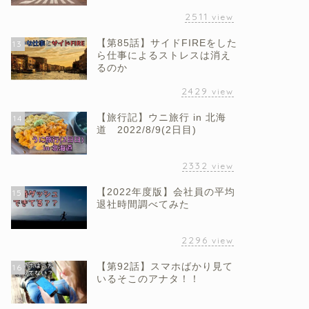
2511
view
【第85話】サイドFIREをした
13
ら仕事によるストレスは消え
るのか
2429
view
【旅行記】ウニ旅行 in 北海
14
道 2022/8/9(2日目)
2332
view
【2022年度版】会社員の平均
15
退社時間調べてみた
2296
view
【第92話】スマホばかり見て
16
いるそこのアナタ！！