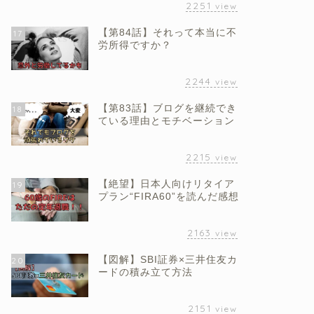
2251
view
【第84話】それって本当に不
17
労所得ですか？
2244
view
【第83話】ブログを継続でき
18
ている理由とモチベーション
2215
view
【絶望】日本人向けリタイア
19
プラン“FIRA60”を読んだ感想
2163
view
【図解】SBI証券×三井住友カ
20
ードの積み立て方法
2151
view