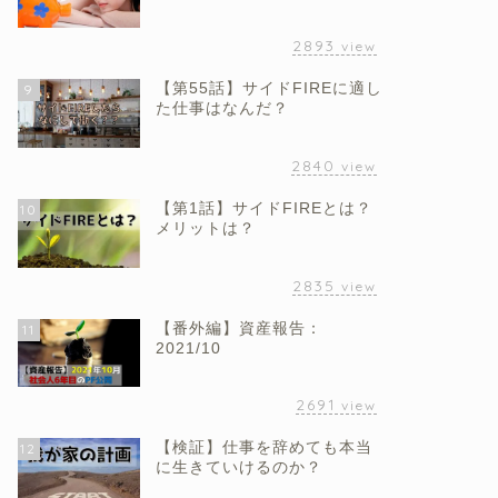
2893
view
【第55話】サイドFIREに適し
9
た仕事はなんだ？
2840
view
【第1話】サイドFIREとは？
10
メリットは？
2835
view
【番外編】資産報告：
11
2021/10
2691
view
【検証】仕事を辞めても本当
12
に生きていけるのか？