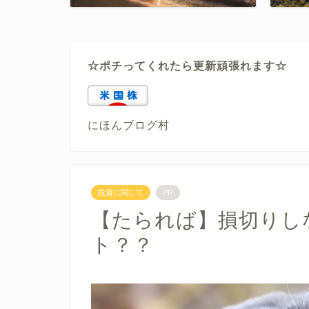
☆ポチってくれたら更新頑張れます☆
にほんブログ村
投資に関して
PR
【たられば】損切りし
ト？？