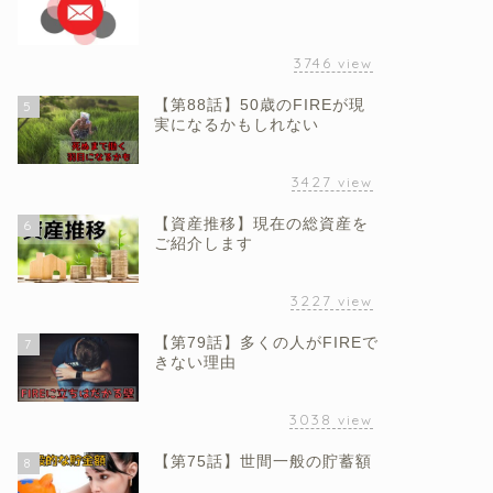
3746
view
【第88話】50歳のFIREが現
5
実になるかもしれない
3427
view
【資産推移】現在の総資産を
6
ご紹介します
3227
view
【第79話】多くの人がFIREで
7
きない理由
3038
view
【第75話】世間一般の貯蓄額
8