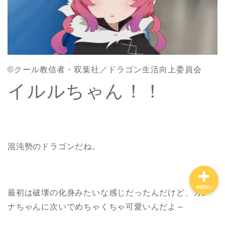
ホーム
お金について
©クール教信者・双葉社／ドラゴン生活向上委員会
イルルちゃん！！
資産報告
支出報告
混沌勢のドラゴンだね。
MENU
最初は破壊の化身みたいな感じだったんだけど、カン
ナちゃんに次いでめちゃくちゃ可愛いんだよ～