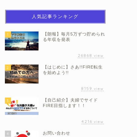
人気記事ランキング
【朗報】毎月5万ずつ貯められ
1
る年収を発表
26868
view
【はじめに】さあ!!FIRE転生
2
を始めよう!!
8159
view
【自己紹介】夫婦でサイド
3
FIRE目指します！！
4216
view
お問い合わせ
4