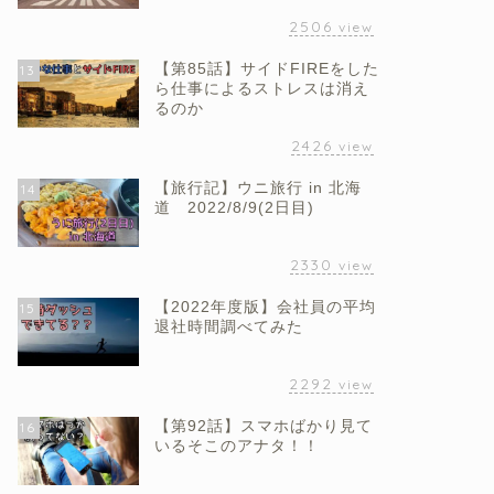
2506
view
【第85話】サイドFIREをした
13
ら仕事によるストレスは消え
るのか
2426
view
【旅行記】ウニ旅行 in 北海
14
道 2022/8/9(2日目)
2330
view
【2022年度版】会社員の平均
15
退社時間調べてみた
2292
view
【第92話】スマホばかり見て
16
いるそこのアナタ！！