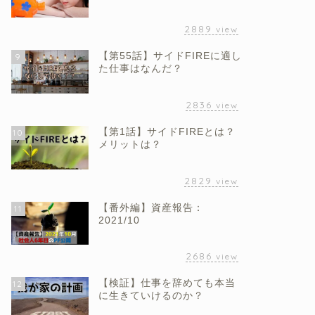
2889
view
【第55話】サイドFIREに適し
9
た仕事はなんだ？
2836
view
【第1話】サイドFIREとは？
10
メリットは？
2829
view
【番外編】資産報告：
11
2021/10
2686
view
【検証】仕事を辞めても本当
12
に生きていけるのか？