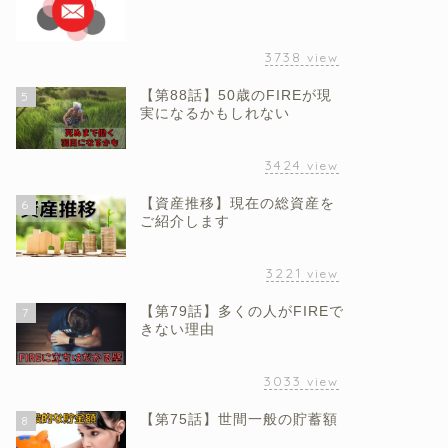
3738
view
【第88話】50歳のFIREが現
5
実になるかもしれない
3424
view
【資産推移】現在の総資産を
6
ご紹介します
3221
view
【第79話】多くの人がFIREで
7
きない理由
3033
view
【第75話】世間一般の貯蓄額
8