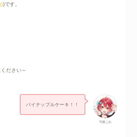
i
)です。
覧ください～
パイナップルケーキ！！
可燃ごみ