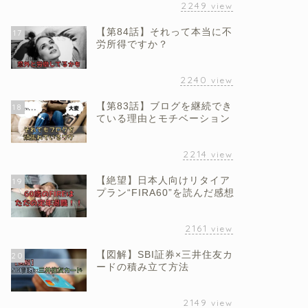
2249
view
【第84話】それって本当に不
17
労所得ですか？
2240
view
【第83話】ブログを継続でき
18
ている理由とモチベーション
2214
view
【絶望】日本人向けリタイア
19
プラン“FIRA60”を読んだ感想
2161
view
【図解】SBI証券×三井住友カ
20
ードの積み立て方法
2149
view