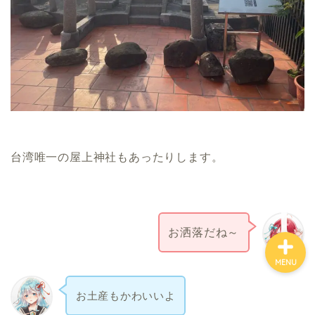
ホーム
お金について
資産報告
台湾唯一の屋上神社もあったりします。
支出報告
お洒落だね～
可燃ごみ
MENU
お土産もかわいいよ