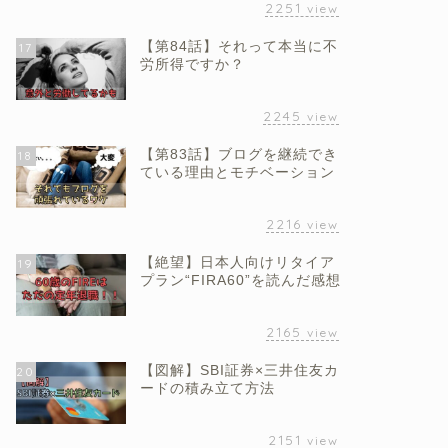
2251
view
【第84話】それって本当に不
17
労所得ですか？
2245
view
【第83話】ブログを継続でき
18
ている理由とモチベーション
2216
view
【絶望】日本人向けリタイア
19
プラン“FIRA60”を読んだ感想
2165
view
【図解】SBI証券×三井住友カ
20
ードの積み立て方法
2151
view