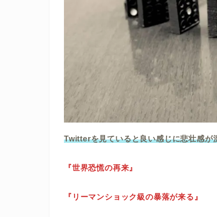
Twitterを見ていると良い感じに悲壮感
『世界恐慌の再来』
『リーマンショック級の暴落が来る』