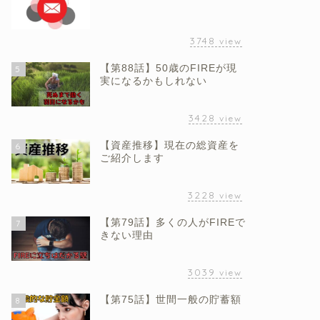
3748
view
【第88話】50歳のFIREが現
5
実になるかもしれない
3428
view
【資産推移】現在の総資産を
6
ご紹介します
3228
view
【第79話】多くの人がFIREで
7
きない理由
3039
view
【第75話】世間一般の貯蓄額
8