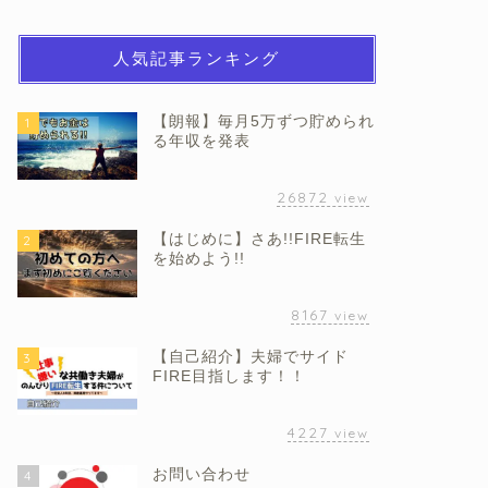
人気記事ランキング
【朗報】毎月5万ずつ貯められ
1
る年収を発表
26872
view
【はじめに】さあ!!FIRE転生
2
を始めよう!!
8167
view
【自己紹介】夫婦でサイド
3
FIRE目指します！！
4227
view
お問い合わせ
4