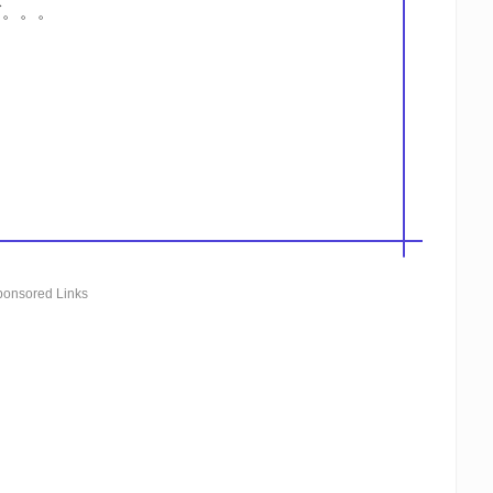
ば。。。
ponsored Links