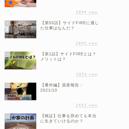
2894
view
【第55話】サイドFIREに適し
9
た仕事はなんだ？
2840
view
【第1話】サイドFIREとは？
10
メリットは？
2836
view
【番外編】資産報告：
11
2021/10
2692
view
【検証】仕事を辞めても本当
12
に生きていけるのか？