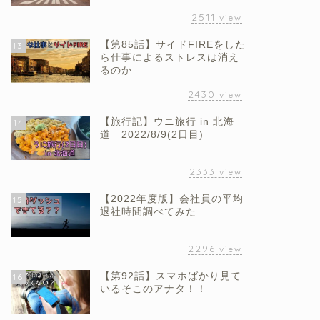
2511
view
【第85話】サイドFIREをした
13
ら仕事によるストレスは消え
るのか
2430
view
【旅行記】ウニ旅行 in 北海
14
道 2022/8/9(2日目)
2333
view
【2022年度版】会社員の平均
15
退社時間調べてみた
2296
view
【第92話】スマホばかり見て
16
いるそこのアナタ！！