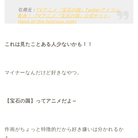
引用元：
TVアニメ『宝石の国』Twitterアイコン
配布！ -TVアニメ『宝石の国』公式サイト-
(land-of-the-lustrous.com)
これは見たことある人少ないかも！！
マイナーなんだけど好きなやつ。
【宝石の国】ってアニメだよ～
作画がちょっと特徴的だから好き嫌いは分かれるか
も。。