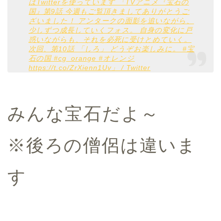
はTwitterを使っています 「TVアニメ『宝石の
国』第9話 今週もご覧頂きましてありがとうご
ざいました！ アンタークの面影を追いながら、
少しずつ成長していくフォス。 自身の変化に戸
惑いながらも、それを必死に受けとめていく。
次回、第10話 「しろ」 どうぞお楽しみに。 #宝
石の国 #cg_orange #オレンジ
https://t.co/ZrXienn1Uv」 / Twitter
みんな宝石だよ～
※後ろの僧侶は違いま
す