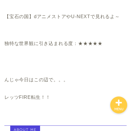
【宝石の国】dアニメストアやU-NEXTで見れるよ～
ホーム
お金について
独特な世界観に引き込まれる度：★★★★★
資産報告
支出報告
んじゃ今日はこの辺で。。。
レッツFIRE転生！！
MENU
ABOUT ME