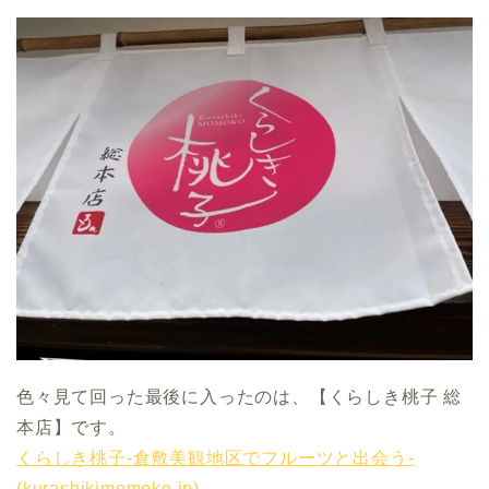
色々見て回った最後に入ったのは、【くらしき桃子 総
本店】です。
くらしき桃子-倉敷美観地区でフルーツと出会う-
(kurashikimomoko.jp)