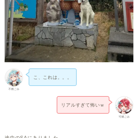
こ、これは。。。
不燃ごみ
リアルすぎて怖いｗ
可燃ごみ
途中のSAにありました。