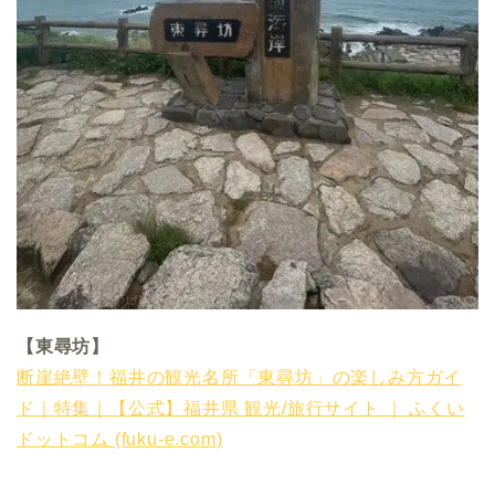
【東尋坊】
断崖絶壁！福井の観光名所「東尋坊」の楽しみ方ガイ
ド｜特集｜【公式】福井県 観光/旅行サイト ｜ ふくい
ドットコム (fuku-e.com)