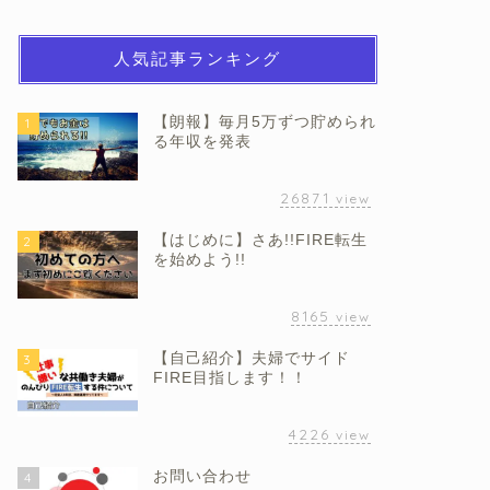
人気記事ランキング
【朗報】毎月5万ずつ貯められ
1
る年収を発表
26871
view
【はじめに】さあ!!FIRE転生
2
を始めよう!!
8165
view
【自己紹介】夫婦でサイド
3
FIRE目指します！！
4226
view
お問い合わせ
4