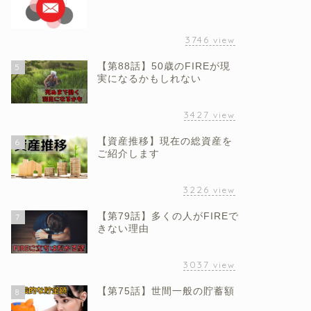
3746
view
【第88話】50歳のFIREが現
5
実になるかもしれない
3427
view
【資産推移】現在の総資産を
6
ご紹介します
3226
view
【第79話】多くの人がFIREで
7
きない理由
3037
view
【第75話】世間一般の貯蓄額
8