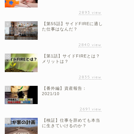
2893
view
【第55話】サイドFIREに適し
9
た仕事はなんだ？
2840
view
【第1話】サイドFIREとは？
10
メリットは？
2835
view
【番外編】資産報告：
11
2021/10
2691
view
【検証】仕事を辞めても本当
12
に生きていけるのか？