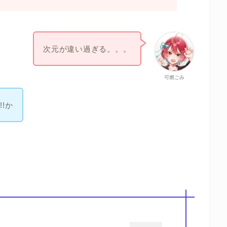
次元が違い過ぎる。。。
可燃ごみ
!か