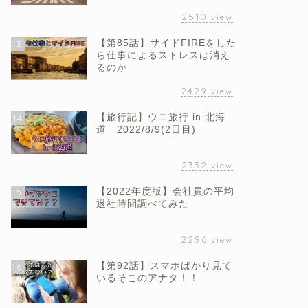
2510
view
【第85話】サイドFIREをした
13
ら仕事によるストレスは消え
るのか
2429
view
【旅行記】ウニ旅行 in 北海
14
道 2022/8/9(2日目)
2332
view
【2022年度版】会社員の平均
15
退社時間調べてみた
2296
view
【第92話】スマホばかり見て
16
いるそこのアナタ！！