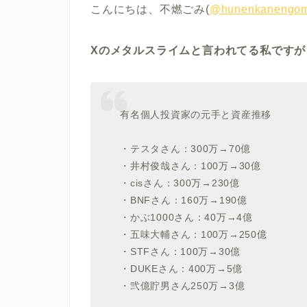
こんにちは、不燃ごみ(
@hunenkanengom
Xのメタルスライムと言われてる私です
有名個人投資家の元手と資産推移
・テスタさん：300万→70億
・井村俊哉さん：100万→30億
・cisさん：300万→230億
・BNFさん：160万→190億
・かぶ1000さん：40万→4億
・五味大輔さん：100万→250億
・STFさん：100万→30億
・DUKEさん：400万→5億
・弐億貯男さん250万→3億