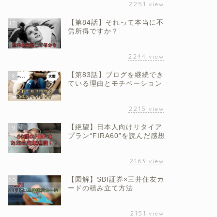
2251
view
【第84話】それって本当に不
17
労所得ですか？
2244
view
【第83話】ブログを継続でき
18
ている理由とモチベーション
2215
view
【絶望】日本人向けリタイア
19
プラン“FIRA60”を読んだ感想
2163
view
【図解】SBI証券×三井住友カ
20
ードの積み立て方法
2151
view