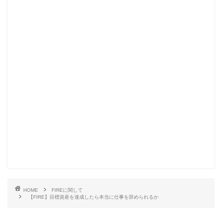
HOME
FIREに関して
【FIRE】目標資産を達成したら本当に仕事を辞められるか