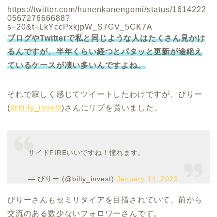
https://twitter.com/hunenkanengomi/status/1614222
056727666688?
s=20&t=LkYccPxkjpW_S7GV_5CK7A
ブログやTwitterで私と同じような人はたくさん見かけ
るんですが、半年くらい経つとパタッと更新が途絶え
ているケースが凄い多いんですよね。
それで寂しく感じてツイートしたわけですが、びりー
(
@billy_invest
)さんにリプを貰いました。
サイドFIREいいですね！憧れます。
— びりー (@billy_invest)
January 14, 2023
びりーさんもセミリタイアを目指されていて、前から
交流のある数少ないフォロワーさんです。