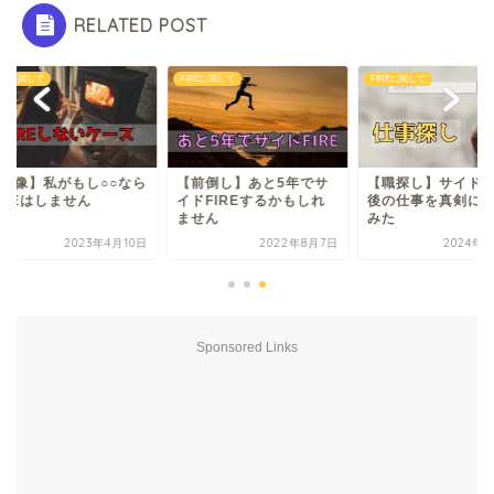
RELATED POST
REに関して
FIREに関して
FIREに関して
想像】私がもし○○なら
【前倒し】あと5年でサ
【職探し】サイドFI
REはしません
イドFIREするかもしれ
後の仕事を真剣に調
ません
みた
2023年4月10日
2022年8月7日
2024年6月
Sponsored Links