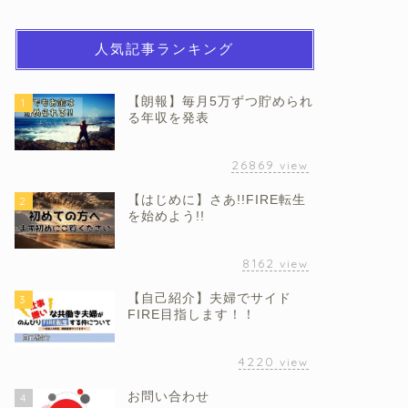
人気記事ランキング
【朗報】毎月5万ずつ貯められ
1
る年収を発表
26869
view
【はじめに】さあ!!FIRE転生
2
を始めよう!!
8162
view
【自己紹介】夫婦でサイド
3
FIRE目指します！！
4220
view
お問い合わせ
4