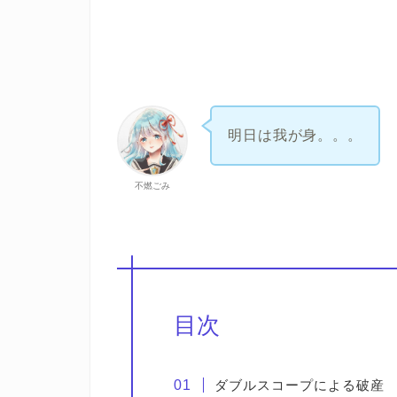
明日は我が身。。。
不燃ごみ
目次
ダブルスコープによる破産