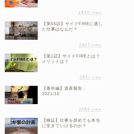
2890
view
【第55話】サイドFIREに適し
9
た仕事はなんだ？
2837
view
【第1話】サイドFIREとは？
10
メリットは？
2831
view
【番外編】資産報告：
11
2021/10
2689
view
【検証】仕事を辞めても本当
12
に生きていけるのか？