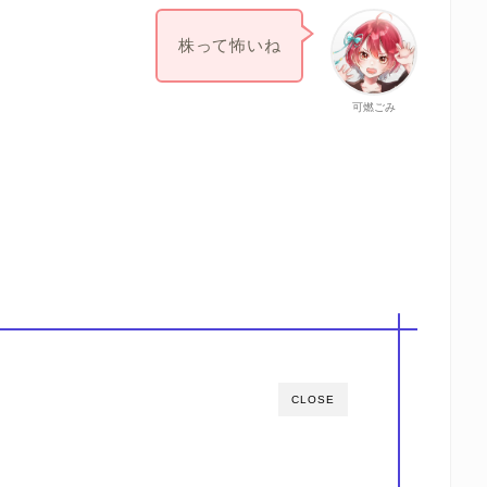
株って怖いね
可燃ごみ
CLOSE