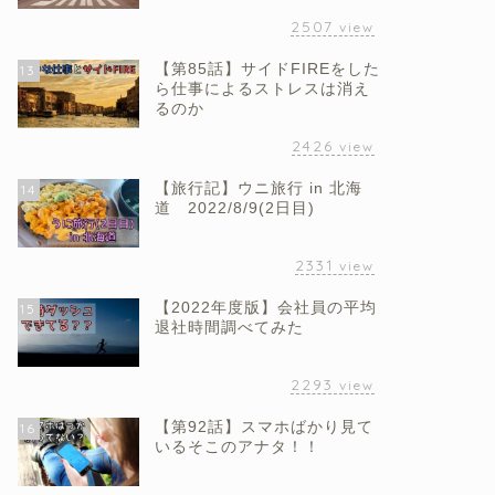
2507
view
【第85話】サイドFIREをした
13
ら仕事によるストレスは消え
るのか
2426
view
【旅行記】ウニ旅行 in 北海
14
道 2022/8/9(2日目)
2331
view
【2022年度版】会社員の平均
15
退社時間調べてみた
2293
view
【第92話】スマホばかり見て
16
いるそこのアナタ！！