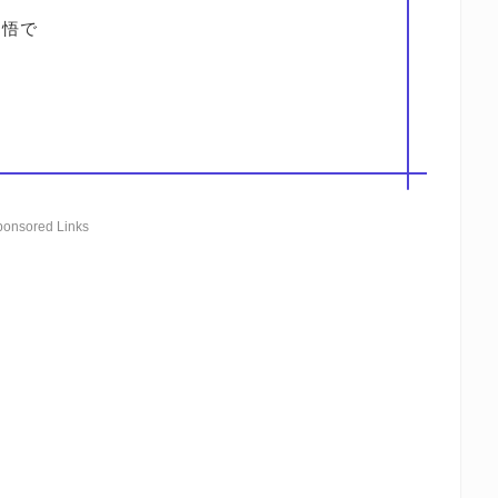
覚悟で
ponsored Links