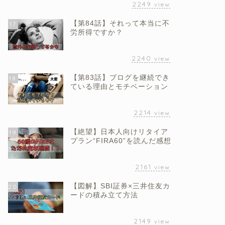
2249
view
【第84話】それって本当に不
17
労所得ですか？
2240
view
【第83話】ブログを継続でき
18
ている理由とモチベーション
2214
view
【絶望】日本人向けリタイア
19
プラン“FIRA60”を読んだ感想
2161
view
【図解】SBI証券×三井住友カ
20
ードの積み立て方法
2149
view