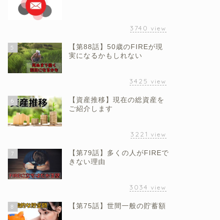
3740
view
【第88話】50歳のFIREが現
5
実になるかもしれない
3425
view
【資産推移】現在の総資産を
6
ご紹介します
3221
view
【第79話】多くの人がFIREで
7
きない理由
3034
view
【第75話】世間一般の貯蓄額
8