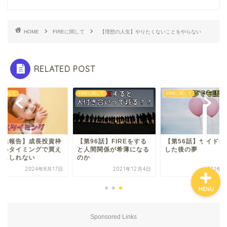
HOME
FIREに関して
【理想の人生】やりたくないことをやらない
ホーム
お金について
RELATED POST
資産報告
REに関して
FIREに関して
FIREに関して
支出報告
経過報告】成長投資枠
【第96話】FIREをする
【第56話】サイドFI
いいタイミングで買え
と人間関係が希薄になる
した後の夢
かもしれない
のか
2024年8月17日
2021年12月4日
2021年8
MENU
Sponsored Links