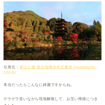
引用元：
香山公園 国宝瑠璃光寺五重塔 (yamaguchi-
city.jp)
本当だったらこんなに綺麗ですからね。
ゲラゲラ笑いながら現地解散して、お互い帰路につき