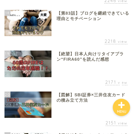
2246
view
18
【第83話】ブログを継続できている
理由とモチベーション
ホーム
お金について
2218
view
19
資産報告
【絶望】日本人向けリタイアプラ
ン“FIRA60”を読んだ感想
支出報告
2171
view
20
【図解】SBI証券×三井住友カード
の積み立て方法
MENU
2151
view