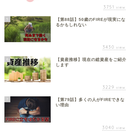
3751
view
5
【第88話】50歳のFIREが現実にな
るかもしれない
3430
view
6
【資産推移】現在の総資産をご紹介
します
3229
view
7
【第79話】多くの人がFIREできな
い理由
3040
view