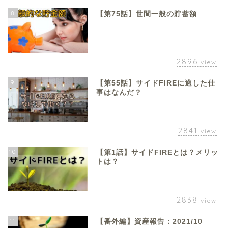
8
【第75話】世間一般の貯蓄額
2896
view
9
【第55話】サイドFIREに適した仕
事はなんだ？
2841
view
10
【第1話】サイドFIREとは？メリッ
トは？
2838
view
11
【番外編】資産報告：2021/10