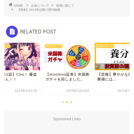
HOME
お金について
投資に関して
【発表】2024年以降の買付銘柄
RELATED POST
に関して
投資に関して
投資に関して
moomoo証券】米国株
【悲報】華やかな爆益の
【第151話】Chu！
チャを回しました。
裏側には...
でごめん！！
2024年3月26日
2023年10月16日
2023年5
Sponsored Links