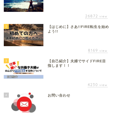
26872
view
2
【はじめに】さあ!!FIRE転生を始め
よう!!
8169
view
3
【自己紹介】夫婦でサイドFIRE目
指します！！
4230
view
4
お問い合わせ