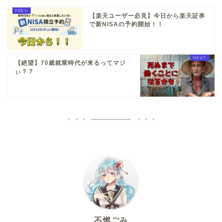
【楽天ユーザー必見】今日から楽天証券
で新NISAの予約開始！！
【絶望】70歳就業時代が来るってマジ
ぃ？？
不燃ごみ