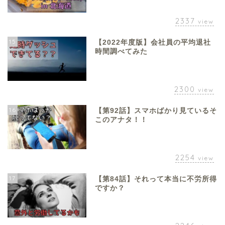
2337
view
15
【2022年度版】会社員の平均退社
時間調べてみた
2300
view
16
【第92話】スマホばかり見ているそ
このアナタ！！
2254
view
17
【第84話】それって本当に不労所得
ですか？