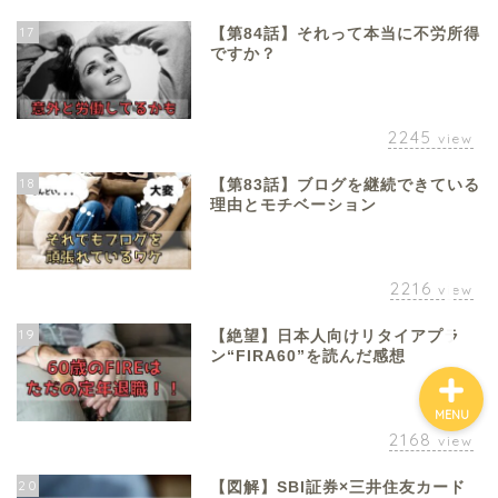
17
【第84話】それって本当に不労所得
ですか？
ホーム
2245
view
お金について
18
【第83話】ブログを継続できている
資産報告
理由とモチベーション
支出報告
2216
view
19
【絶望】日本人向けリタイアプラ
ン“FIRA60”を読んだ感想
MENU
2168
view
20
【図解】SBI証券×三井住友カード