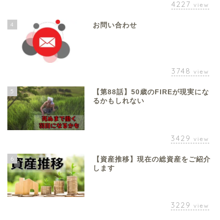
4227
view
4
お問い合わせ
3748
view
5
【第88話】50歳のFIREが現実にな
るかもしれない
3429
view
6
【資産推移】現在の総資産をご紹介
します
3229
view