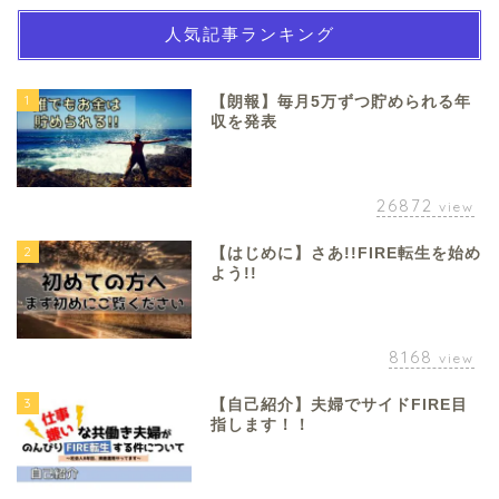
人気記事ランキング
1
【朗報】毎月5万ずつ貯められる年
収を発表
26872
view
2
【はじめに】さあ!!FIRE転生を始め
よう!!
8168
view
3
【自己紹介】夫婦でサイドFIRE目
指します！！