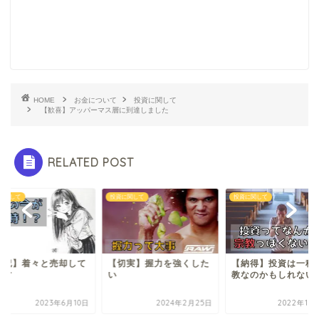
HOME
お金について
投資に関して
【歓喜】アッパーマス層に到達しました
RELATED POST
に関して
投資に関して
投資に関して
切実】握力を強くした
【納得】投資は一種の宗
【雑記】着々と売却
教なのかもしれない
います
2024年2月25日
2022年11月21日
2023年6