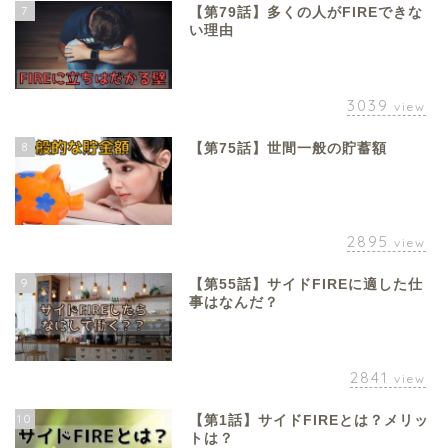
7
【第79話】多くの人がFIREできな
い理由
3039
view
8
【第75話】世間一般の貯蓄額
2895
view
9
【第55話】サイドFIREに適した仕
事はなんだ？
2841
view
10
【第1話】サイドFIREとは？メリッ
トは？