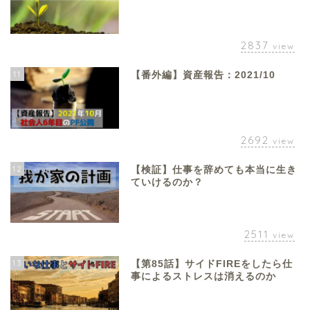
2837
view
11
【番外編】資産報告：2021/10
2692
view
12
【検証】仕事を辞めても本当に生き
ていけるのか？
2511
view
13
【第85話】サイドFIREをしたら仕
事によるストレスは消えるのか