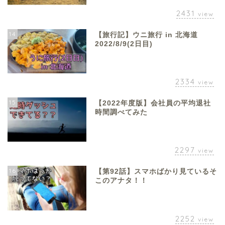
2431
view
14
【旅行記】ウニ旅行 in 北海道
2022/8/9(2日目)
2334
view
15
【2022年度版】会社員の平均退社
時間調べてみた
2297
view
16
【第92話】スマホばかり見ているそ
このアナタ！！
2252
view