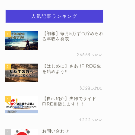
人気記事ランキング
【朗報】毎月5万ずつ貯められ
1
る年収を発表
26869
view
【はじめに】さあ!!FIRE転生
2
を始めよう!!
8162
view
【自己紹介】夫婦でサイド
3
FIRE目指します！！
4222
view
お問い合わせ
4