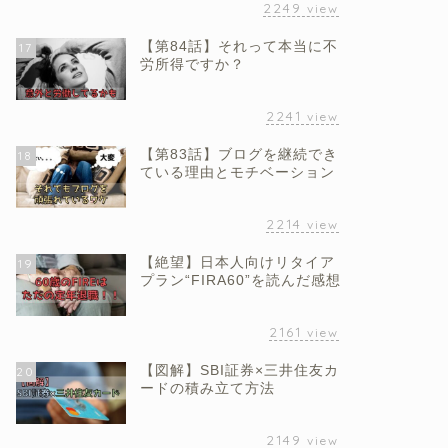
2249
view
【第84話】それって本当に不
17
労所得ですか？
2241
view
【第83話】ブログを継続でき
18
ている理由とモチベーション
2214
view
【絶望】日本人向けリタイア
19
プラン“FIRA60”を読んだ感想
2161
view
【図解】SBI証券×三井住友カ
20
ードの積み立て方法
2149
view