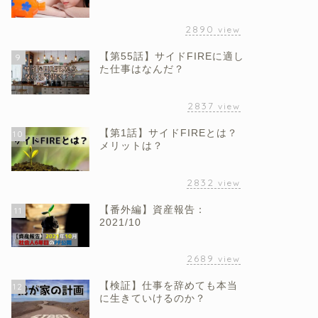
2890
view
【第55話】サイドFIREに適し
9
た仕事はなんだ？
2837
view
【第1話】サイドFIREとは？
10
メリットは？
2832
view
【番外編】資産報告：
11
2021/10
2689
view
【検証】仕事を辞めても本当
12
に生きていけるのか？