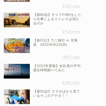
2507
view
【第85話】サイドFIREをした
13
ら仕事によるストレスは消え
るのか
2426
view
【旅行記】ウニ旅行 in 北海
14
道 2022/8/9(2日目)
2331
view
【2022年度版】会社員の平均
15
退社時間調べてみた
2293
view
【第92話】スマホばかり見て
16
いるそこのアナタ！！