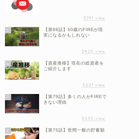
3741
view
【第88話】50歳のFIREが現
5
実になるかもしれない
3425
view
【資産推移】現在の総資産を
6
ご紹介します
3221
view
【第79話】多くの人がFIREで
7
きない理由
3035
view
【第75話】世間一般の貯蓄額
8