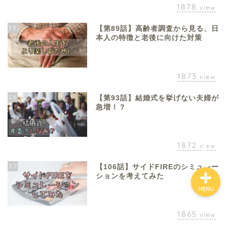
1878
view
35
【第89話】高齢者調査から見る、日
ホーム
本人の特徴と老後に向けた対策
お金について
1873
view
資産報告
36
【第93話】結婚式を挙げない夫婦が
急増！？
支出報告
1872
view
37
【106話】サイドFIREのシミュレー
ションを考えてみた
MENU
1865
view