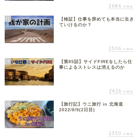
2686
view
12
【検証】仕事を辞めても本当に生き
ていけるのか？
2506
view
13
【第85話】サイドFIREをしたら仕
事によるストレスは消えるのか
2426
view
14
【旅行記】ウニ旅行 in 北海道
2022/8/9(2日目)
2330
view