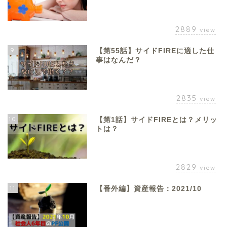
2889
view
9
【第55話】サイドFIREに適した仕
事はなんだ？
2835
view
10
【第1話】サイドFIREとは？メリッ
トは？
2829
view
11
【番外編】資産報告：2021/10