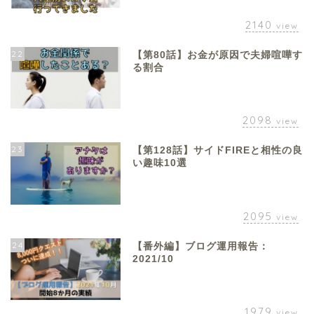
2140
view
22
【第80話】お金が原因で夫婦喧嘩す
る割合
2098
view
23
【第128話】サイドFIREと相性の良
い趣味10選
2095
view
24
【番外編】ブログ運用報告：
2021/10
1979
view