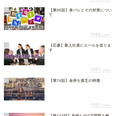
25
【第95話】身バレとその対策につい
て
1966
view
26
【応援】新入社員にエールを送りま
す
1953
view
27
【第74話】金持ち貧乏の特徴
1951
view
28
【第132話】老後2,000万問題を解