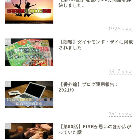
決しました。
1926
view
29
【朗報】ダイヤモンド・ザイに掲載
されました
1917
view
30
【番外編】ブログ運用報告：
2021/9
1915
view
31
【第90話】FIREが思いのほか広が
っていた話