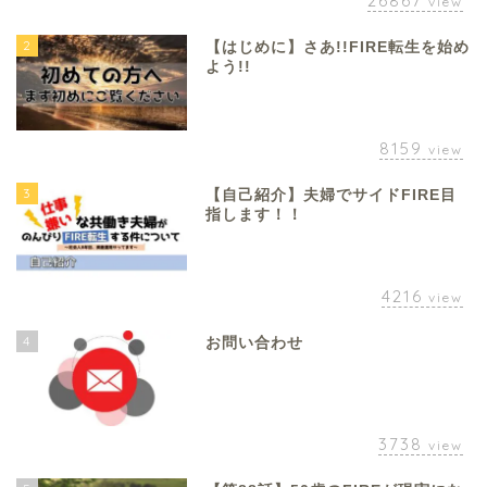
26867
view
2
【はじめに】さあ!!FIRE転生を始め
よう!!
8159
view
3
【自己紹介】夫婦でサイドFIRE目
指します！！
4216
view
4
お問い合わせ
3738
view