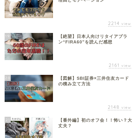
理由とモチベーション
2214
view
19
【絶望】日本人向けリタイアプラ
ン“FIRA60”を読んだ感想
2161
view
20
【図解】SBI証券×三井住友カード
の積み立て方法
2148
view
21
【番外編】初のオフ会！！怖い？大
丈夫？