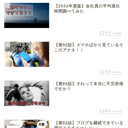
15
【2022年度版】会社員の平均退社
時間調べてみた
2292
view
16
【第92話】スマホばかり見ているそ
このアナタ！！
2249
view
17
【第84話】それって本当に不労所得
ですか？
2240
view
18
【第83話】ブログを継続できている