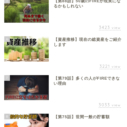
5
【第88話】50歳のFIREが現実にな
るかもしれない
3423
view
6
【資産推移】現在の総資産をご紹介
します
3221
view
7
【第79話】多くの人がFIREできな
い理由
3033
view
8
【第75話】世間一般の貯蓄額