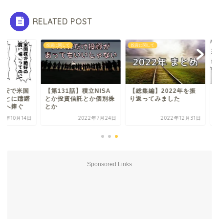
RELATED POST
に関して
投資に関して
投資に関して
131話】積立NISA
【総集編】2022年を振
【第139話】円安で
か投資信託とか個別株
り返ってみました
株を買い増すことに
か
しているアナタへ捧
2022年7月24日
2022年12月31日
2022年10
Sponsored Links