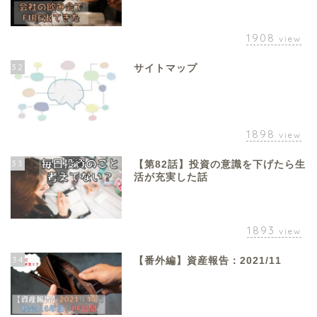
1908
view
32
サイトマップ
1898
view
33
【第82話】投資の意識を下げたら生
活が充実した話
1893
view
34
【番外編】資産報告：2021/11