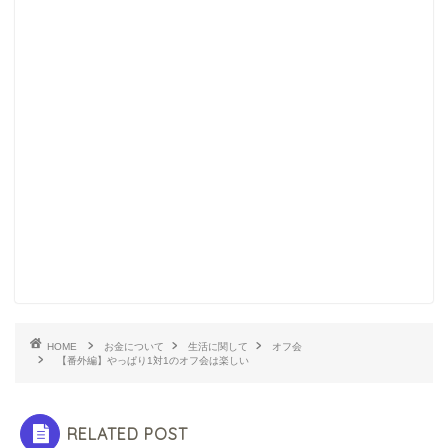
HOME
お金について
生活に関して
オフ会
【番外編】やっぱり1対1のオフ会は楽しい
RELATED POST