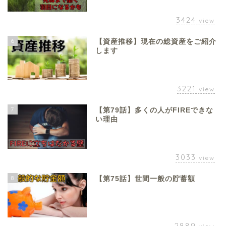
3424
view
6
【資産推移】現在の総資産をご紹介
します
3221
view
7
【第79話】多くの人がFIREできな
い理由
3033
view
8
【第75話】世間一般の貯蓄額
2889