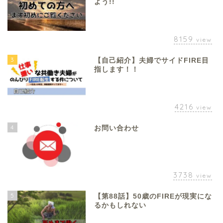
よう!!
8159
view
3
【自己紹介】夫婦でサイドFIRE目
指します！！
4216
view
4
お問い合わせ
3738
view
5
【第88話】50歳のFIREが現実にな
るかもしれない