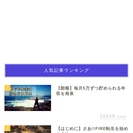
人気記事ランキング
1
【朗報】毎月5万ずつ貯められる年
収を発表
26868
view
2
【はじめに】さあ!!FIRE転生を始め