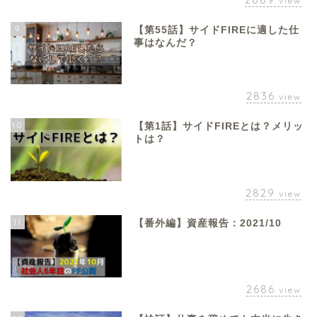
view
9
【第55話】サイドFIREに適した仕
事はなんだ？
2836
view
10
【第1話】サイドFIREとは？メリッ
トは？
2829
view
11
【番外編】資産報告：2021/10
2686
view