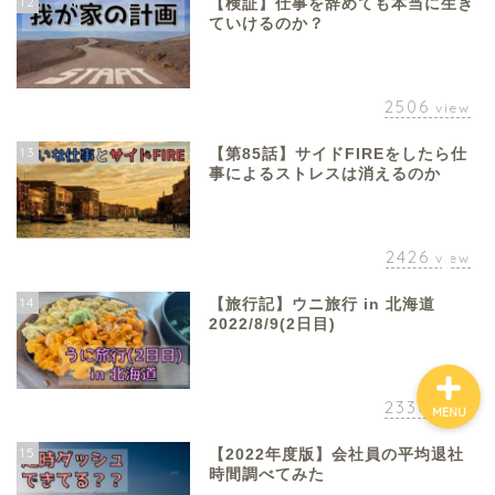
12
【検証】仕事を辞めても本当に生き
ていけるのか？
ホーム
2506
view
お金について
13
【第85話】サイドFIREをしたら仕
事によるストレスは消えるのか
資産報告
2426
view
支出報告
14
【旅行記】ウニ旅行 in 北海道
2022/8/9(2日目)
2330
view
MENU
15
【2022年度版】会社員の平均退社
時間調べてみた