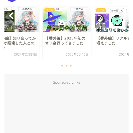
会
オフ会
オフ会
番外編】2023年初の
【番外編】リアル友達が
【番外編】知り合っ
フ会行ってきました
増えました
ら3年が経過した人
オフ会
2023年2月13日
2024年6月4日
2024年2月
Sponsored Links