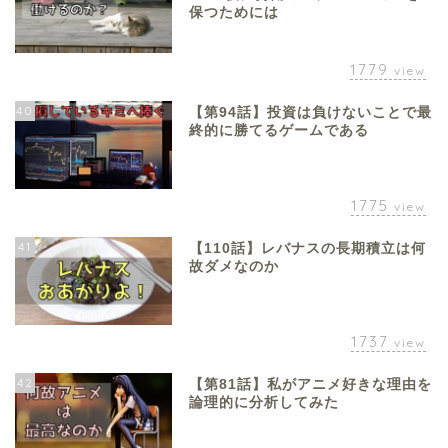
保つためには
1779
view
40
【第94話】投資は負けないことで最
終的に勝てるゲームである
1775
view
41
【110話】レバナスの長期積立は何
故ダメなのか
1737
view
42
【第81話】私がアニメ好きな理由を
論理的に分析してみた