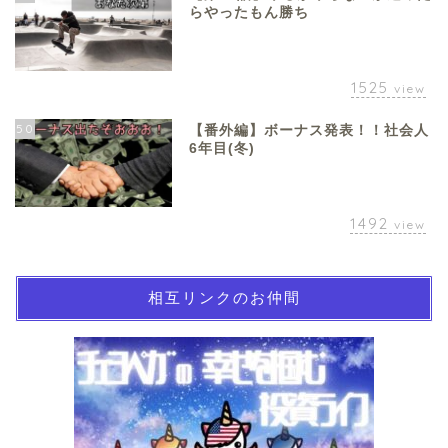
らやったもん勝ち
1525
view
50
【番外編】ボーナス発表！！社会人
6年目(冬)
1492
view
相互リンクのお仲間