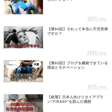
2251
view
17
【第84話】それって本当に不労所得
ですか？
2243
view
18
【第83話】ブログを継続できている
理由とモチベーション
2215
view
19
【絶望】日本人向けリタイアプラ
ン“FIRA60”を読んだ感想