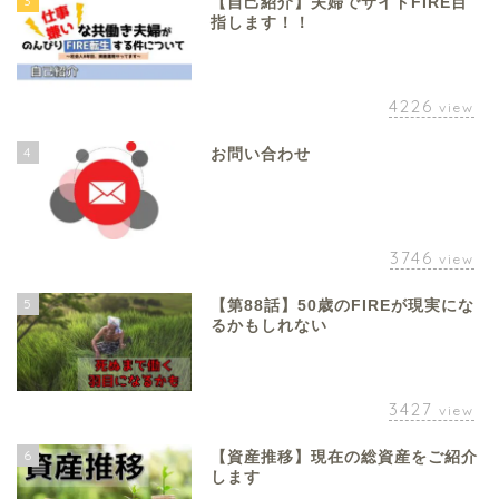
3
【自己紹介】夫婦でサイドFIRE目
指します！！
4226
view
4
お問い合わせ
3746
view
5
【第88話】50歳のFIREが現実にな
るかもしれない
3427
view
6
【資産推移】現在の総資産をご紹介
します