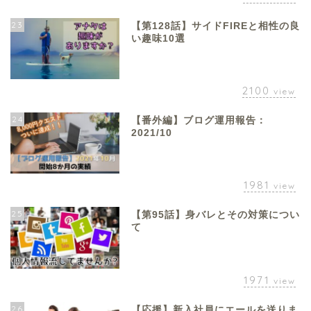
23
【第128話】サイドFIREと相性の良
い趣味10選
2100
view
24
【番外編】ブログ運用報告：
2021/10
1981
view
25
【第95話】身バレとその対策につい
て
1971
view
26
【応援】新入社員にエールを送りま