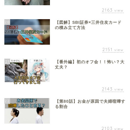
2163
view
20
【図解】SBI証券×三井住友カード
の積み立て方法
2151
view
21
【番外編】初のオフ会！！怖い？大
丈夫？
2143
view
22
【第80話】お金が原因で夫婦喧嘩す
る割合
2103
view