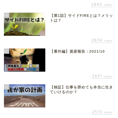
2840
view
10
【第1話】サイドFIREとは？メリッ
トは？
2834
view
11
【番外編】資産報告：2021/10
2691
view
12
【検証】仕事を辞めても本当に生き
ていけるのか？
2510
view