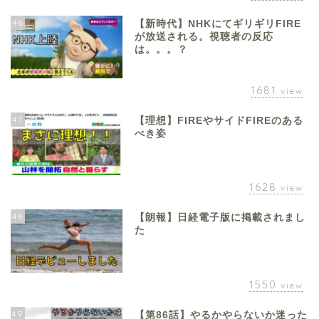
46
【新時代】NHKにてギリギリFIRE
が放送される。視聴者の反応
は。。。？
1681
view
47
【理想】FIREやサイドFIREのある
べき姿
1628
view
48
【朗報】日経電子版に掲載されまし
た
1550
view
49
【第86話】やるかやらないか迷った