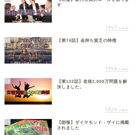
す
1957
view
27
【第74話】金持ち貧乏の特徴
1954
view
28
【第132話】老後2,000万問題を解
決しました。
1929
view
29
【朗報】ダイヤモンド・ザイに掲載
されました