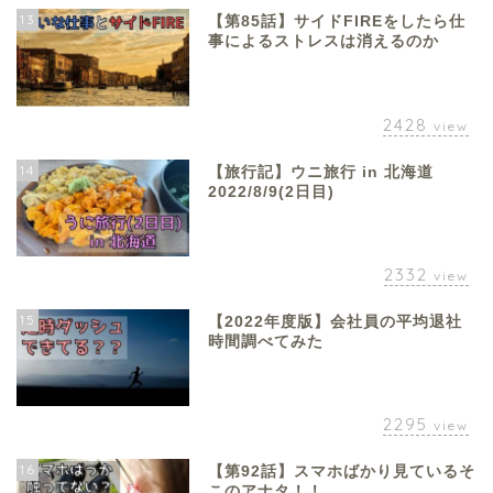
13
【第85話】サイドFIREをしたら仕
事によるストレスは消えるのか
2428
view
14
【旅行記】ウニ旅行 in 北海道
2022/8/9(2日目)
2332
view
15
【2022年度版】会社員の平均退社
時間調べてみた
2295
view
16
【第92話】スマホばかり見ているそ
このアナタ！！