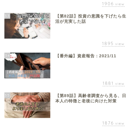
1906
view
33
【第82話】投資の意識を下げたら生
活が充実した話
1895
view
34
【番外編】資産報告：2021/11
1881
view
35
【第89話】高齢者調査から見る、日
本人の特徴と老後に向けた対策
1876
view