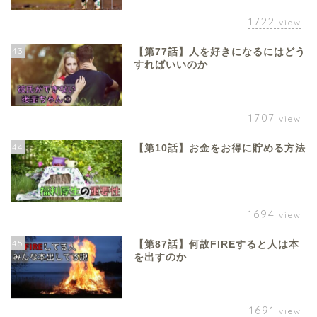
1722
view
43
【第77話】人を好きになるにはどう
すればいいのか
1707
view
44
【第10話】お金をお得に貯める方法
1694
view
45
【第87話】何故FIREすると人は本
を出すのか
1691
view