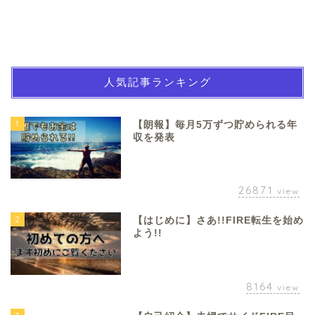
人気記事ランキング
1
【朗報】毎月5万ずつ貯められる年
収を発表
26871
view
2
【はじめに】さあ!!FIRE転生を始め
よう!!
8164
view