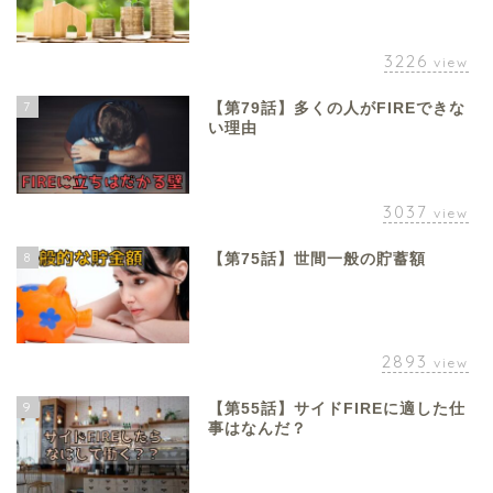
3226
view
7
【第79話】多くの人がFIREできな
い理由
3037
view
8
【第75話】世間一般の貯蓄額
2893
view
9
【第55話】サイドFIREに適した仕
事はなんだ？