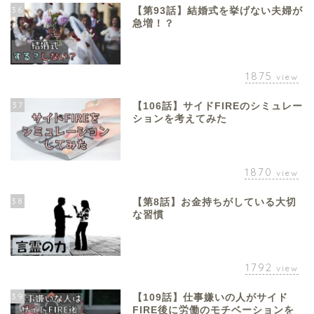
36
【第93話】結婚式を挙げない夫婦が
急増！？
1875
view
37
【106話】サイドFIREのシミュレー
ションを考えてみた
1870
view
38
【第8話】お金持ちがしている大切
な習慣
1792
view
39
【109話】仕事嫌いの人がサイド
FIRE後に労働のモチベーションを