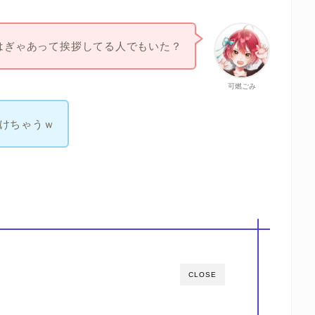
はぎゃあって挨拶してる人でもいた？
可燃ごみ
けちゃうｗ
CLOSE