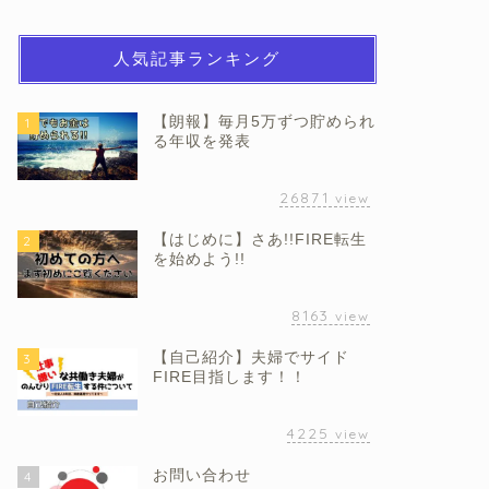
人気記事ランキング
【朗報】毎月5万ずつ貯められ
1
る年収を発表
26871
view
【はじめに】さあ!!FIRE転生
2
を始めよう!!
8163
view
【自己紹介】夫婦でサイド
3
FIRE目指します！！
4225
view
お問い合わせ
4