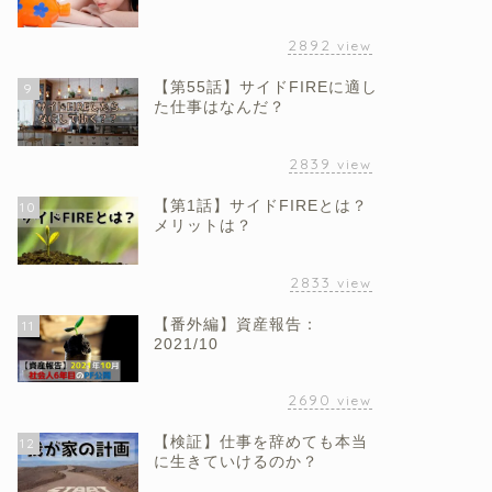
2892
view
【第55話】サイドFIREに適し
9
た仕事はなんだ？
2839
view
【第1話】サイドFIREとは？
10
メリットは？
2833
view
【番外編】資産報告：
11
2021/10
2690
view
【検証】仕事を辞めても本当
12
に生きていけるのか？