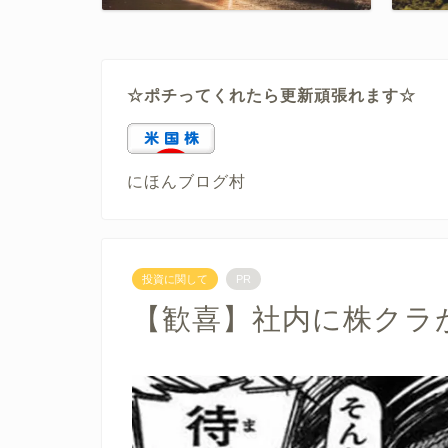
☆ポチってくれたら更新頑張れます☆
にほんブログ村
投資に関して
PR
【歓喜】社内に株クラ