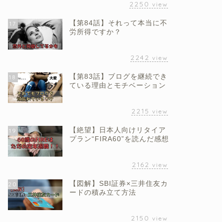
2250
view
【第84話】それって本当に不
17
労所得ですか？
2242
view
【第83話】ブログを継続でき
18
ている理由とモチベーション
2215
view
【絶望】日本人向けリタイア
19
プラン“FIRA60”を読んだ感想
2162
view
【図解】SBI証券×三井住友カ
20
ードの積み立て方法
2150
view