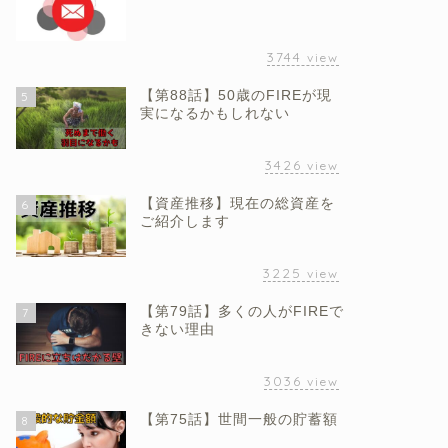
3744
view
【第88話】50歳のFIREが現
5
実になるかもしれない
3426
view
【資産推移】現在の総資産を
6
ご紹介します
3225
view
【第79話】多くの人がFIREで
7
きない理由
3036
view
【第75話】世間一般の貯蓄額
8