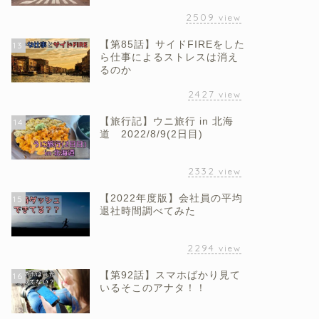
2509
view
【第85話】サイドFIREをした
13
ら仕事によるストレスは消え
るのか
2427
view
【旅行記】ウニ旅行 in 北海
14
道 2022/8/9(2日目)
2332
view
【2022年度版】会社員の平均
15
退社時間調べてみた
2294
view
【第92話】スマホばかり見て
16
いるそこのアナタ！！