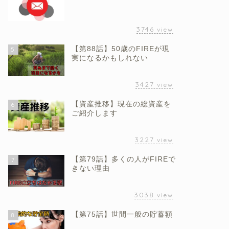
3746
view
【第88話】50歳のFIREが現
5
実になるかもしれない
3427
view
【資産推移】現在の総資産を
6
ご紹介します
3227
view
【第79話】多くの人がFIREで
7
きない理由
3038
view
【第75話】世間一般の貯蓄額
8