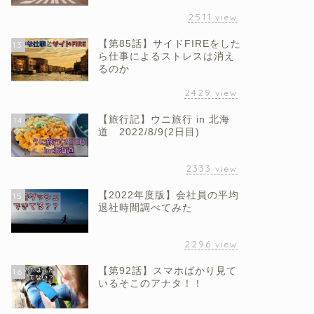
2511
view
【第85話】サイドFIREをした
13
ら仕事によるストレスは消え
るのか
2429
view
【旅行記】ウニ旅行 in 北海
14
道 2022/8/9(2日目)
2333
view
【2022年度版】会社員の平均
15
退社時間調べてみた
2296
view
【第92話】スマホばかり見て
16
いるそこのアナタ！！