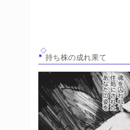
持ち株の成れ果て