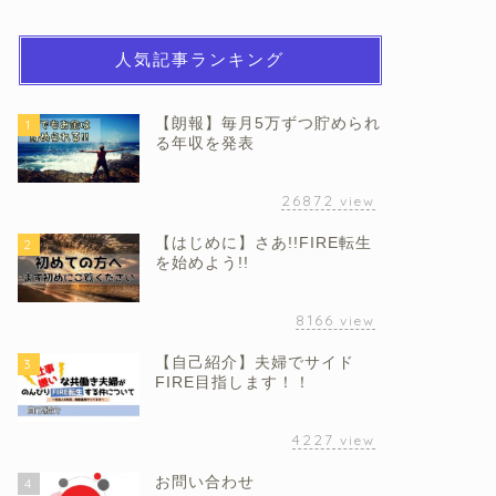
人気記事ランキング
【朗報】毎月5万ずつ貯められ
1
る年収を発表
26872
view
【はじめに】さあ!!FIRE転生
2
を始めよう!!
8166
view
【自己紹介】夫婦でサイド
3
FIRE目指します！！
4227
view
お問い合わせ
4