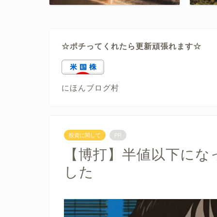
☆ポチってくれたら更新頑張れます☆
にほんブログ村
投資に関して
PR
【博打】半値以下にな
した