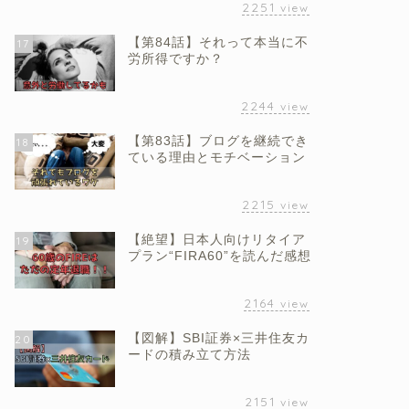
2251
view
【第84話】それって本当に不
17
労所得ですか？
2244
view
【第83話】ブログを継続でき
18
ている理由とモチベーション
2215
view
【絶望】日本人向けリタイア
19
プラン“FIRA60”を読んだ感想
2164
view
【図解】SBI証券×三井住友カ
20
ードの積み立て方法
2151
view