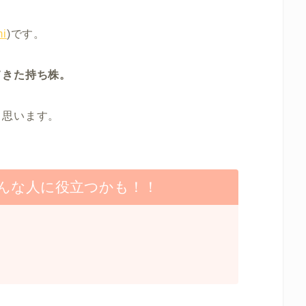
i
)です。
てきた持ち株。
と思います。
んな人に役立つかも！！