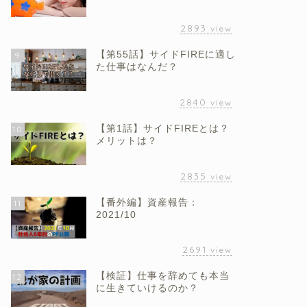
2893
view
【第55話】サイドFIREに適し
9
た仕事はなんだ？
2840
view
【第1話】サイドFIREとは？
10
メリットは？
2835
view
【番外編】資産報告：
11
2021/10
2691
view
【検証】仕事を辞めても本当
12
に生きていけるのか？