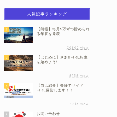
人気記事ランキング
【朗報】毎月5万ずつ貯められ
1
る年収を発表
26866
view
【はじめに】さあ!!FIRE転生
2
を始めよう!!
8158
view
【自己紹介】夫婦でサイド
3
FIRE目指します！！
4213
view
お問い合わせ
4