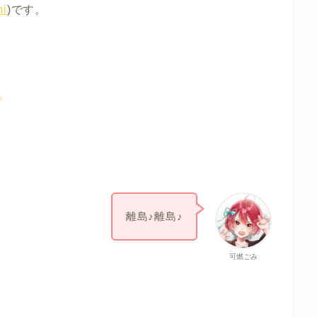
i
)です。
。
離島♪離島♪
可燃ごみ