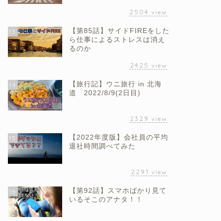
2504
view
【第85話】サイドFIREをした
13
ら仕事によるストレスは消え
るのか
2425
view
【旅行記】ウニ旅行 in 北海
14
道 2022/8/9(2日目)
2329
view
【2022年度版】会社員の平均
15
退社時間調べてみた
2291
view
【第92話】スマホばかり見て
16
いるそこのアナタ！！