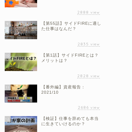
2888
view
【第55話】サイドFIREに適し
9
た仕事はなんだ？
2835
view
【第1話】サイドFIREとは？
10
メリットは？
2828
view
【番外編】資産報告：
11
2021/10
2686
view
【検証】仕事を辞めても本当
12
に生きていけるのか？