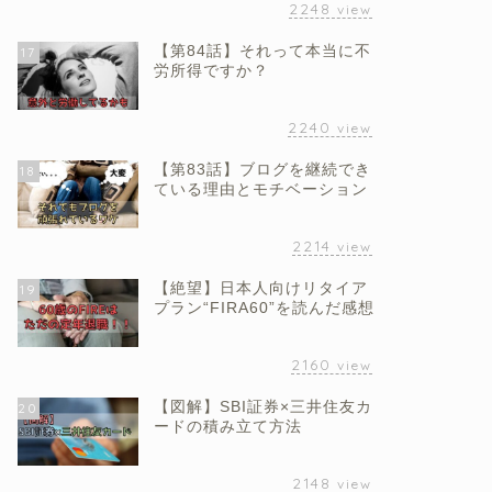
2248
view
【第84話】それって本当に不
17
労所得ですか？
2240
view
【第83話】ブログを継続でき
18
ている理由とモチベーション
2214
view
【絶望】日本人向けリタイア
19
プラン“FIRA60”を読んだ感想
2160
view
【図解】SBI証券×三井住友カ
20
ードの積み立て方法
2148
view