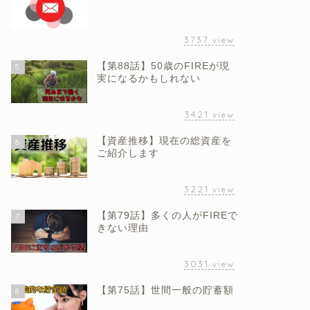
3737
view
【第88話】50歳のFIREが現
5
実になるかもしれない
3421
view
【資産推移】現在の総資産を
6
ご紹介します
3221
view
【第79話】多くの人がFIREで
7
きない理由
3031
view
【第75話】世間一般の貯蓄額
8