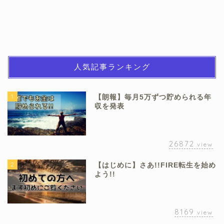
人気記事ランキング
1
【朗報】毎月5万ずつ貯められる年
収を発表
26872
view
2
【はじめに】さあ!!FIRE転生を始め
よう!!
8169
view