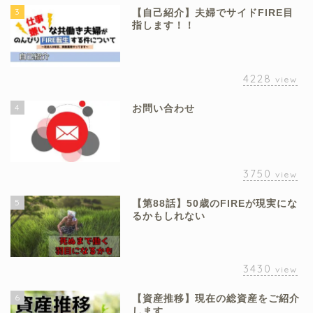
3
【自己紹介】夫婦でサイドFIRE目
指します！！
4228
view
4
お問い合わせ
3750
view
5
【第88話】50歳のFIREが現実にな
るかもしれない
3430
view
6
【資産推移】現在の総資産をご紹介
します