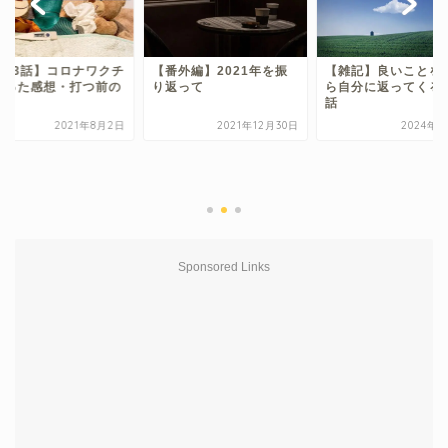
番外編】2021年を振
【雑記】良いことをした
返って
ら自分に返ってくるって
話
2021年12月30日
2024年7月8日
【第53話】コロナワ
ン打った感想・打つ
準備
2021年8
Sponsored Links