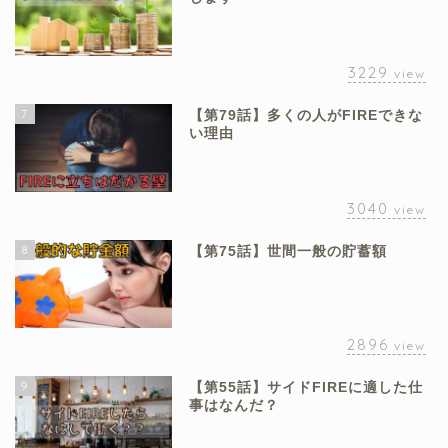
3229
view
7
【第79話】多くの人がFIREできな
い理由
3040
view
8
【第75話】世間一般の貯蓄額
2896
view
9
【第55話】サイドFIREに適した仕
事はなんだ？