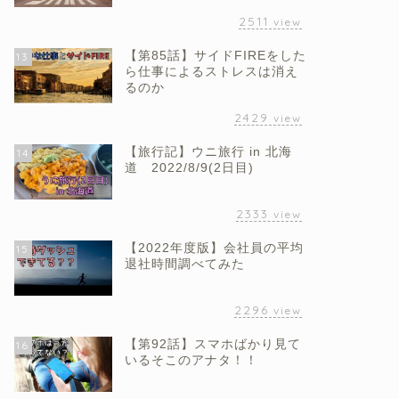
2511
view
【第85話】サイドFIREをした
13
ら仕事によるストレスは消え
るのか
2429
view
【旅行記】ウニ旅行 in 北海
14
道 2022/8/9(2日目)
2333
view
【2022年度版】会社員の平均
15
退社時間調べてみた
2296
view
【第92話】スマホばかり見て
16
いるそこのアナタ！！