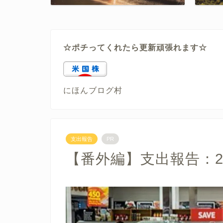
☆ポチってくれたら更新頑張れます☆
にほんブログ村
支出報告
PR
【番外編】支出報告：20