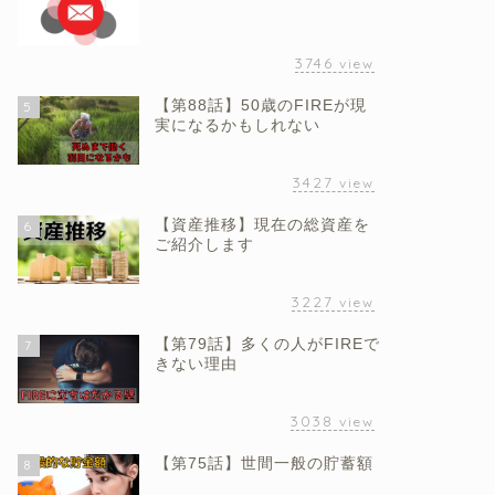
3746
view
【第88話】50歳のFIREが現
5
実になるかもしれない
3427
view
【資産推移】現在の総資産を
6
ご紹介します
3227
view
【第79話】多くの人がFIREで
7
きない理由
3038
view
【第75話】世間一般の貯蓄額
8