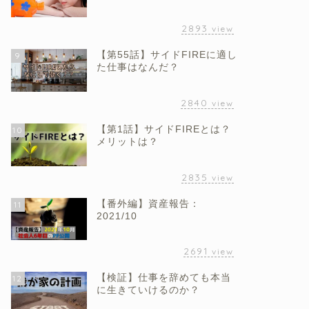
2893
view
【第55話】サイドFIREに適し
9
た仕事はなんだ？
2840
view
【第1話】サイドFIREとは？
10
メリットは？
2835
view
【番外編】資産報告：
11
2021/10
2691
view
【検証】仕事を辞めても本当
12
に生きていけるのか？