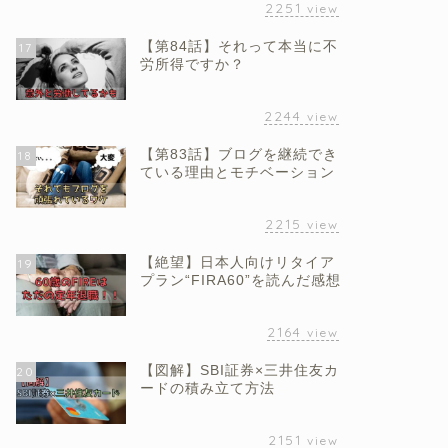
2251
view
【第84話】それって本当に不
17
労所得ですか？
2244
view
【第83話】ブログを継続でき
18
ている理由とモチベーション
2215
view
【絶望】日本人向けリタイア
19
プラン“FIRA60”を読んだ感想
2164
view
【図解】SBI証券×三井住友カ
20
ードの積み立て方法
2151
view