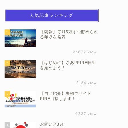
人気記事ランキング
【朗報】毎月5万ずつ貯められ
1
る年収を発表
26872
view
【はじめに】さあ!!FIRE転生
2
を始めよう!!
8166
view
【自己紹介】夫婦でサイド
3
FIRE目指します！！
4227
view
お問い合わせ
4