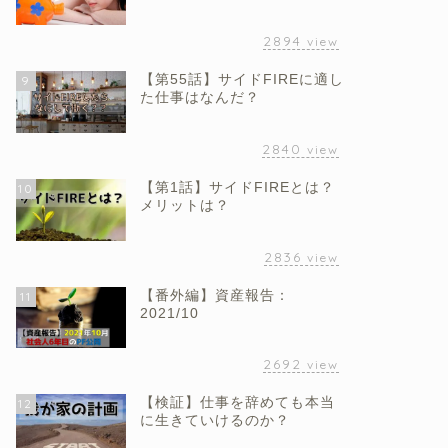
2894
view
【第55話】サイドFIREに適し
9
た仕事はなんだ？
2840
view
【第1話】サイドFIREとは？
10
メリットは？
2836
view
【番外編】資産報告：
11
2021/10
2692
view
【検証】仕事を辞めても本当
12
に生きていけるのか？