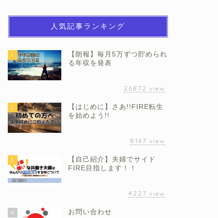
人気記事ランキング
【朗報】毎月5万ずつ貯められ
1
る年収を発表
26872
view
【はじめに】さあ!!FIRE転生
2
を始めよう!!
8167
view
【自己紹介】夫婦でサイド
3
FIRE目指します！！
4227
view
お問い合わせ
4