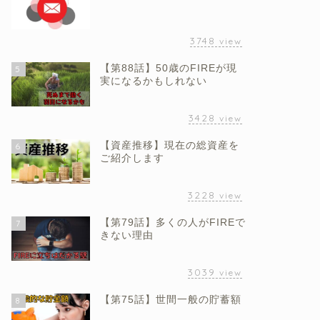
3748
view
【第88話】50歳のFIREが現
5
実になるかもしれない
3428
view
【資産推移】現在の総資産を
6
ご紹介します
3228
view
【第79話】多くの人がFIREで
7
きない理由
3039
view
【第75話】世間一般の貯蓄額
8