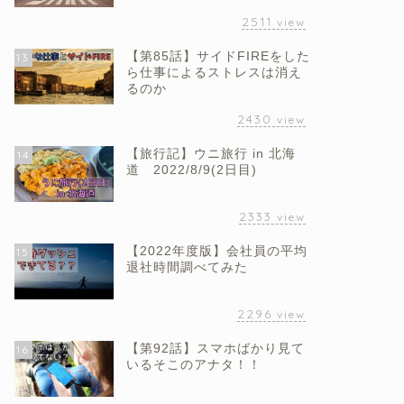
2511
view
【第85話】サイドFIREをした
13
ら仕事によるストレスは消え
るのか
2430
view
【旅行記】ウニ旅行 in 北海
14
道 2022/8/9(2日目)
2333
view
【2022年度版】会社員の平均
15
退社時間調べてみた
2296
view
【第92話】スマホばかり見て
16
いるそこのアナタ！！