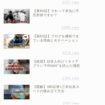
2251
view
【第84話】それって本当に不
17
労所得ですか？
2245
view
【第83話】ブログを継続でき
18
ている理由とモチベーション
2216
view
【絶望】日本人向けリタイア
19
プラン“FIRA60”を読んだ感想
2165
view
【図解】SBI証券×三井住友カ
20
ードの積み立て方法
2151
view