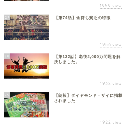
1959
view
27
【第74話】金持ち貧乏の特徴
1956
view
28
【第132話】老後2,000万問題を解
決しました。
1932
view
29
【朗報】ダイヤモンド・ザイに掲載
されました
1922
view