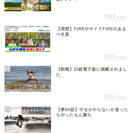
1683
view
47
【理想】FIREやサイドFIREのある
べき姿
1630
view
48
【朗報】日経電子版に掲載されまし
た
1550
view
49
【第86話】やるかやらないか迷った
らやったもん勝ち