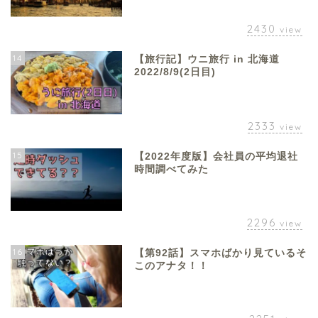
2430
view
14
【旅行記】ウニ旅行 in 北海道
2022/8/9(2日目)
2333
view
15
【2022年度版】会社員の平均退社
時間調べてみた
2296
view
16
【第92話】スマホばかり見ているそ
このアナタ！！