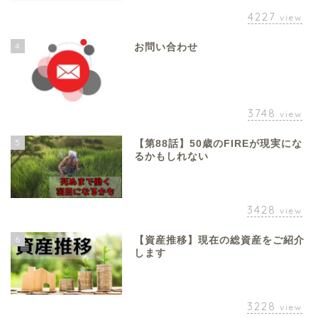
4227
view
4
お問い合わせ
3748
view
5
【第88話】50歳のFIREが現実にな
るかもしれない
3428
view
6
【資産推移】現在の総資産をご紹介
します
3228
view