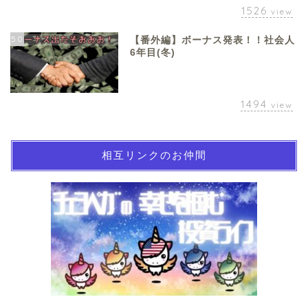
1526
view
50
【番外編】ボーナス発表！！社会人
6年目(冬)
1494
view
相互リンクのお仲間