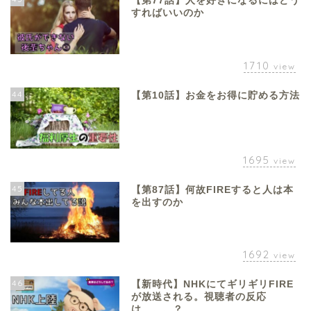
【第77話】人を好きになるにはどう
すればいいのか
1710
view
44
【第10話】お金をお得に貯める方法
1695
view
45
【第87話】何故FIREすると人は本
を出すのか
1692
view
46
【新時代】NHKにてギリギリFIRE
が放送される。視聴者の反応
は。。。？