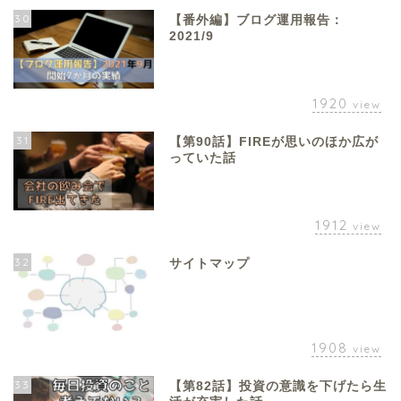
30
【番外編】ブログ運用報告：
2021/9
1920
view
31
【第90話】FIREが思いのほか広が
っていた話
1912
view
32
サイトマップ
1908
view
33
【第82話】投資の意識を下げたら生