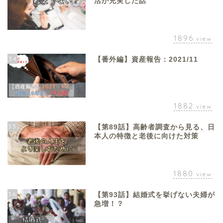
活が充実した話
1896
view
34
【番外編】資産報告：2021/11
1882
view
35
【第89話】高齢者調査から見る、日
本人の特徴と老後に向けた対策
1880
view
36
【第93話】結婚式を挙げない夫婦が
急増！？