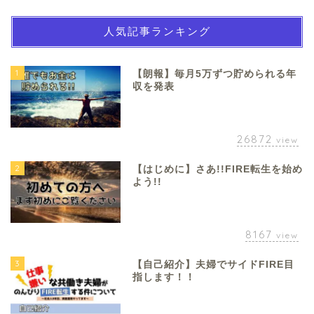
人気記事ランキング
1
【朗報】毎月5万ずつ貯められる年
収を発表
26872
view
2
【はじめに】さあ!!FIRE転生を始め
よう!!
8167
view
3
【自己紹介】夫婦でサイドFIRE目
指します！！