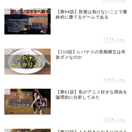
40
【第94話】投資は負けないことで最
終的に勝てるゲームである
1776
view
41
【110話】レバナスの長期積立は何
故ダメなのか
1740
view
42
【第81話】私がアニメ好きな理由を
論理的に分析してみた
1724
view
43