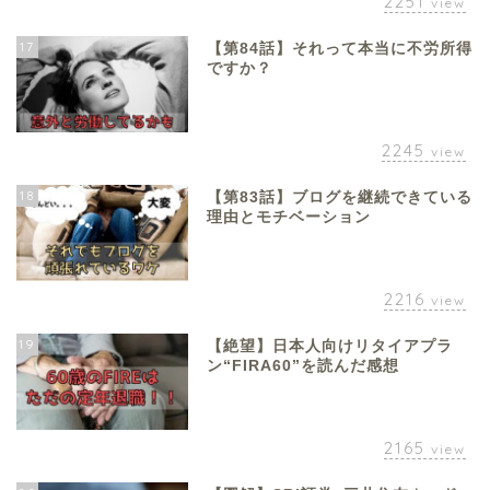
2251
view
17
【第84話】それって本当に不労所得
ですか？
2245
view
18
【第83話】ブログを継続できている
理由とモチベーション
2216
view
19
【絶望】日本人向けリタイアプラ
ン“FIRA60”を読んだ感想
2165
view