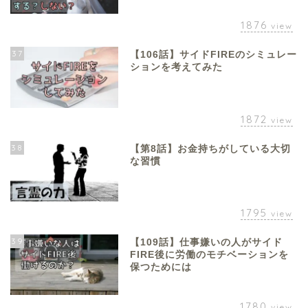
1876
view
37
【106話】サイドFIREのシミュレー
ションを考えてみた
1872
view
38
【第8話】お金持ちがしている大切
な習慣
1795
view
39
【109話】仕事嫌いの人がサイド
FIRE後に労働のモチベーションを
保つためには
1780
view