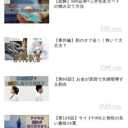
20
【図解】SBI証券×三井住友カード
の積み立て方法
2151
view
21
【番外編】初のオフ会！！怖い？大
丈夫？
2144
view
22
【第80話】お金が原因で夫婦喧嘩す
る割合
2105
view
23
【第128話】サイドFIREと相性の良
い趣味10選