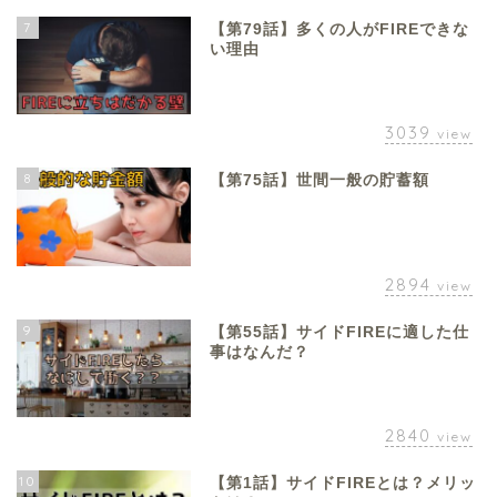
7
【第79話】多くの人がFIREできな
い理由
3039
view
8
【第75話】世間一般の貯蓄額
2894
view
9
【第55話】サイドFIREに適した仕
事はなんだ？
2840
view
10
【第1話】サイドFIREとは？メリッ