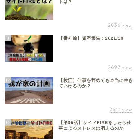
トは？
2836
view
11
【番外編】資産報告：2021/10
2692
view
12
【検証】仕事を辞めても本当に生き
ていけるのか？
2511
view
13
【第85話】サイドFIREをしたら仕
事によるストレスは消えるのか