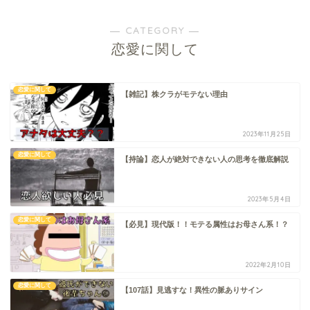
― CATEGORY ―
恋愛に関して
恋愛に関して
【雑記】株クラがモテない理由
2023年11月25日
恋愛に関して
【持論】恋人が絶対できない人の思考を徹底解説
2023年5月4日
恋愛に関して
【必見】現代版！！モテる属性はお母さん系！？
2022年2月10日
恋愛に関して
【107話】見逃すな！異性の脈ありサイン