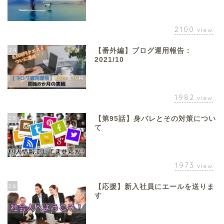
2100
view
24
【番外編】ブログ運用報告：
2021/10
1982
view
25
【第95話】身バレとその対策につい
て
1973
view
26
【応援】新入社員にエールを送りま
す