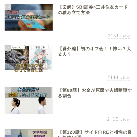
20
【図解】SBI証券×三井住友カード
の積み立て方法
2151
view
21
【番外編】初のオフ会！！怖い？大
丈夫？
2144
view
22
【第80話】お金が原因で夫婦喧嘩す
る割合
2105
view
23
【第128話】サイドFIREと相性の良