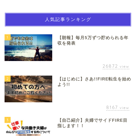
人気記事ランキング
1
【朗報】毎月5万ずつ貯められる年
収を発表
26872
view
2
【はじめに】さあ!!FIRE転生を始め
よう!!
8167
view
3
【自己紹介】夫婦でサイドFIRE目
指します！！