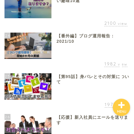
い趣味10選
ホーム
2100
view
24
【番外編】ブログ運用報告：
お金について
2021/10
資産報告
1982
view
支出報告
25
【第95話】身バレとその対策につい
て
1973
view
MENU
26
【応援】新入社員にエールを送りま
す