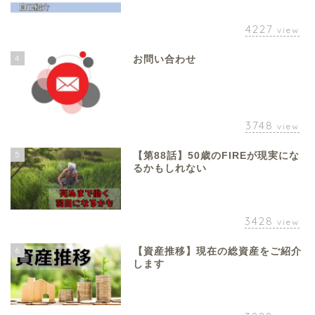
4227
view
4
お問い合わせ
3748
view
5
【第88話】50歳のFIREが現実にな
るかもしれない
3428
view
6
【資産推移】現在の総資産をご紹介
します