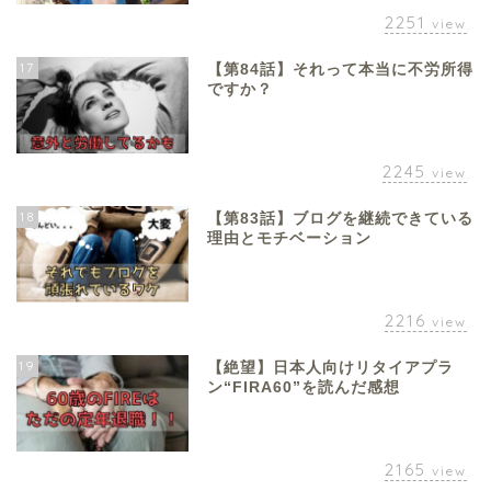
2251
view
17
【第84話】それって本当に不労所得
ですか？
2245
view
18
【第83話】ブログを継続できている
理由とモチベーション
2216
view
19
【絶望】日本人向けリタイアプラ
ン“FIRA60”を読んだ感想
2165
view