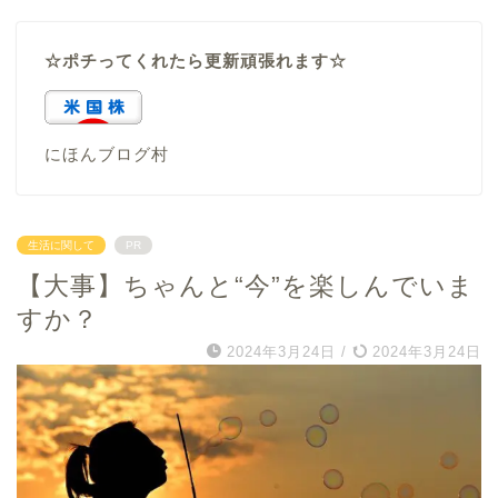
☆ポチってくれたら更新頑張れます☆
にほんブログ村
生活に関して
PR
【大事】ちゃんと“今”を楽しんでいま
すか？
2024年3月24日
/
2024年3月24日