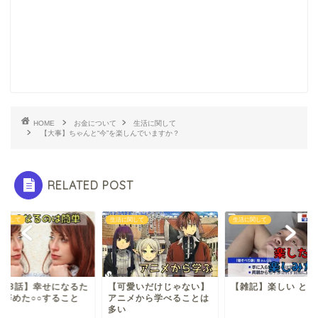
HOME
お金について
生活に関して
【大事】ちゃんと“今”を楽しんでいますか？
RELATED POST
に関して
生活に関して
生活に関して
可愛いだけじゃない】
【雑記】楽しい と 楽
【第68話】幸せにな
ニメから学べることは
めに辞めた○○するこ
い