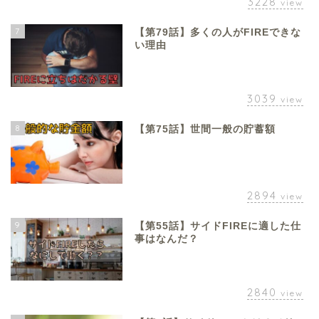
3228
view
7
【第79話】多くの人がFIREできな
い理由
3039
view
8
【第75話】世間一般の貯蓄額
2894
view
9
【第55話】サイドFIREに適した仕
事はなんだ？
2840
view