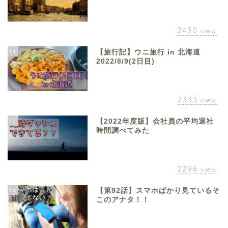
2430
view
14
【旅行記】ウニ旅行 in 北海道
2022/8/9(2日目)
2333
view
15
【2022年度版】会社員の平均退社
時間調べてみた
2296
view
16
【第92話】スマホばかり見ているそ
このアナタ！！