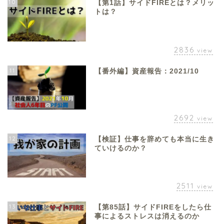
10
【第1話】サイドFIREとは？メリッ
トは？
2836
view
11
【番外編】資産報告：2021/10
2692
view
12
【検証】仕事を辞めても本当に生き
ていけるのか？
2511
view
13
【第85話】サイドFIREをしたら仕
事によるストレスは消えるのか