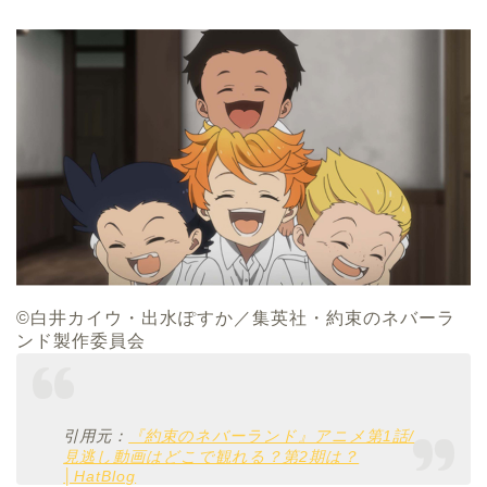
©白井カイウ・出水ぽすか／集英社・約束のネバーラ
ンド製作委員会
引用元：
『約束のネバーランド』アニメ第1話/
見逃し動画はどこで観れる？第2期は？
│HatBlog