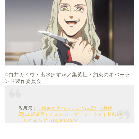
©白井カイウ・出水ぽすか／集英社・約束のネバーラ
ンド製作委員会
引用元：
「約束のネバーランド(2期)」(最終
回)11話感想！チェンジ・ザ・ワールド | 逆転い
っしゃんログ (issyan.com)