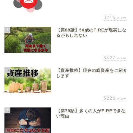
3746
view
5
【第88話】50歳のFIREが現実にな
るかもしれない
3427
view
6
【資産推移】現在の総資産をご紹介
します
3226
view
7
【第79話】多くの人がFIREできな
い理由