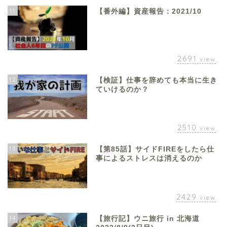
11
【番外編】資産報告：2021/10
2691
view
12
【検証】仕事を辞めても本当に生き
ていけるのか？
2510
view
13
【第85話】サイドFIREをしたら仕
事によるストレスは消えるのか
2429
view
14
【旅行記】ウニ旅行 in 北海道