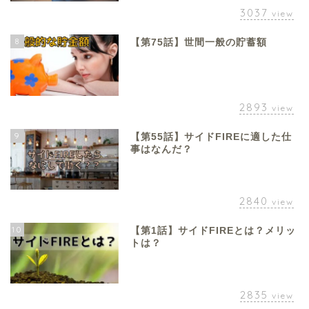
3037
view
8
【第75話】世間一般の貯蓄額
2893
view
9
【第55話】サイドFIREに適した仕
事はなんだ？
2840
view
10
【第1話】サイドFIREとは？メリッ
トは？
2835
view