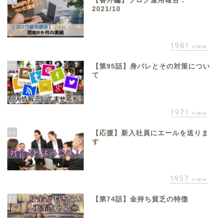
【番外編】ブログ運用報告：
2021/10
1981
view
25
【第95話】身バレとその対策につい
て
1971
view
26
【応援】新入社員にエールを送りま
す
1957
view
27
【第74話】金持ち貧乏の特徴