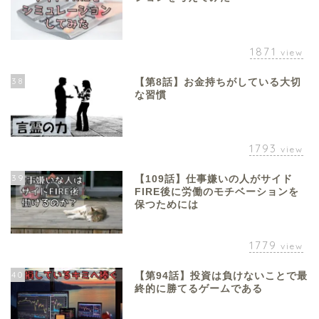
1871
view
38
【第8話】お金持ちがしている大切
な習慣
1793
view
39
【109話】仕事嫌いの人がサイド
FIRE後に労働のモチベーションを
保つためには
1779
view
40
【第94話】投資は負けないことで最
終的に勝てるゲームである