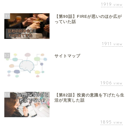
1919
view
31
【第90話】FIREが思いのほか広が
っていた話
1911
view
32
サイトマップ
1906
view
33
【第82話】投資の意識を下げたら生
活が充実した話
1895
view