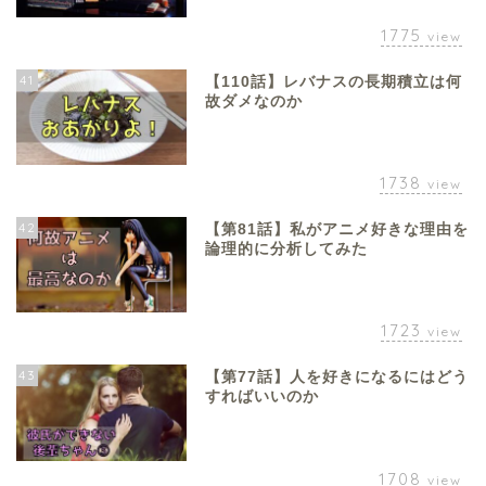
1775
view
41
【110話】レバナスの長期積立は何
故ダメなのか
1738
view
42
【第81話】私がアニメ好きな理由を
論理的に分析してみた
1723
view
43
【第77話】人を好きになるにはどう
すればいいのか
1708
view