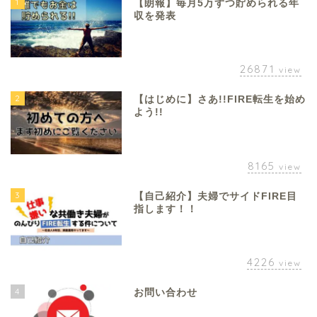
1
【朗報】毎月5万ずつ貯められる年
収を発表
26871
view
2
【はじめに】さあ!!FIRE転生を始め
よう!!
8165
view
3
【自己紹介】夫婦でサイドFIRE目
指します！！
4226
view
4
お問い合わせ