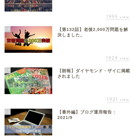
1955
view
28
【第132話】老後2,000万問題を解
決しました。
1929
view
29
【朗報】ダイヤモンド・ザイに掲載
されました
1921
view
30
【番外編】ブログ運用報告：
2021/9