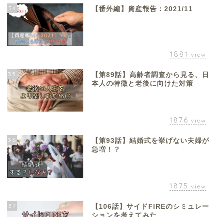
34
【番外編】資産報告：2021/11
1881
view
35
【第89話】高齢者調査から見る、日
本人の特徴と老後に向けた対策
1876
view
36
【第93話】結婚式を挙げない夫婦が
急増！？
1875
view
37
【106話】サイドFIREのシミュレー
ションを考えてみた