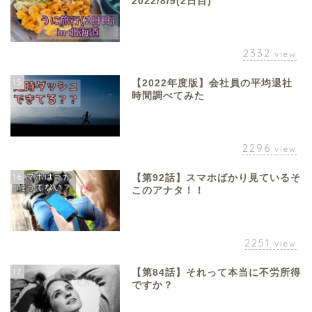
2022/8/9(2日目)
2332
view
15
【2022年度版】会社員の平均退社
時間調べてみた
2296
view
16
【第92話】スマホばかり見ているそ
このアナタ！！
2251
view
17
【第84話】それって本当に不労所得
ですか？