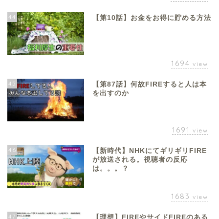
44
【第10話】お金をお得に貯める方法
1694
view
45
【第87話】何故FIREすると人は本
を出すのか
1691
view
46
【新時代】NHKにてギリギリFIRE
が放送される。視聴者の反応
は。。。？
1683
view
47
【理想】FIREやサイドFIREのある