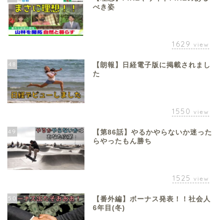
べき姿
1629
view
48
【朗報】日経電子版に掲載されまし
た
1550
view
49
【第86話】やるかやらないか迷った
らやったもん勝ち
1525
view
50
【番外編】ボーナス発表！！社会人
6年目(冬)