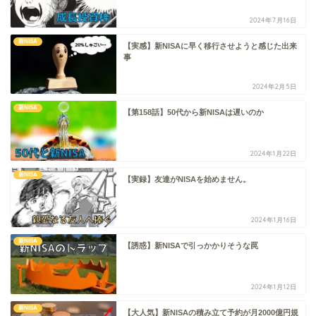
2024年7月16日
新NISA
【実感】新NISAに早く移行させようと感じた出来
事
2024年2月5日
新NISA
【第158話】50代から新NISAは遅いのか
2024年1月22日
新NISA
【実録】友達がNISAを始めません。
2024年1月16日
新NISA
【誘惑】新NISAで引っかかりそうな罠
2024年1月12日
新NISA
【大人気】新NISAの積み立て予約が月2000億円規