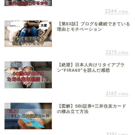
2244
view
18
【第83話】ブログを継続できている
理由とモチベーション
2215
view
19
【絶望】日本人向けリタイアプラ
ン“FIRA60”を読んだ感想
2163
view
20
【図解】SBI証券×三井住友カード
の積み立て方法
2151
view