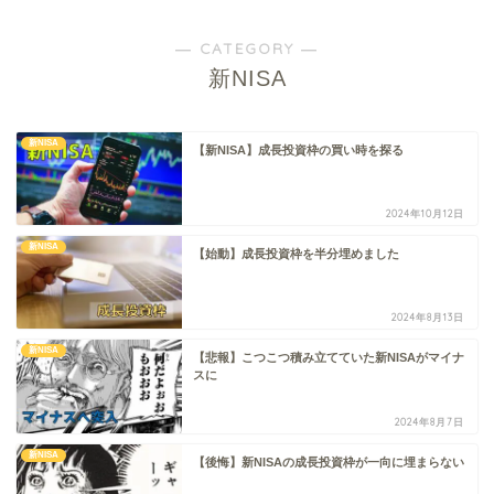
― CATEGORY ―
新NISA
新NISA
【新NISA】成長投資枠の買い時を探る
2024年10月12日
新NISA
【始動】成長投資枠を半分埋めました
2024年8月13日
新NISA
【悲報】こつこつ積み立てていた新NISAがマイナ
スに
2024年8月7日
新NISA
【後悔】新NISAの成長投資枠が一向に埋まらない